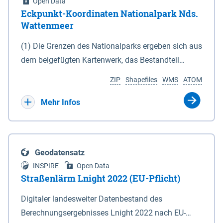
Open Data
Eckpunkt-Koordinaten Nationalpark Nds.
Wattenmeer
(1) Die Grenzen des Nationalparks ergeben sich aus
dem beigefügten Kartenwerk, das Bestandteil
dieses Gesetzes ist: 1. Digitale Topografische Karte
ZIP
Shapefiles
WMS
ATOM
(DTK) im Maßstab 1 : 100 000 (Anlage 2), 2.
verkleinerte Amtliche Karte 1 : 5 000 (AK5) im
Mehr Infos
Maßstab 1 : 10 000 (Anlage 3). Die geografischen
Koordinaten der Anlagen 2 und 3 sind im
geodätischen Referenzsystem WGS 84 sowie als
Geodatensatz
projizierte Koordinaten im Europäischen
INSPIRE
Open Data
Terrestrischen Referenzsystem 1989 (ETRS 89) mit
Straßenlärm Lnight 2022 (EU-Pflicht)
der Universalen Transversalen Mercator-Abbildung
Digitaler landesweiter Datenbestand des
bezogen auf die Zone 32 N (UTM 32N) dargestellt
Berechnungsergebnisses Lnight 2022 nach EU-
(Anlage 4); Gleiches gilt für die geografischen