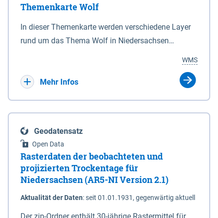
Themenkarte Wolf
mit Sperrvorrichtungen in Tidegewässern, die dem
Schutz eines Gebietes vor erhöhten Tiden, vor allem
In dieser Themenkarte werden verschiedene Layer
vor Sturmfluten, zu dienen bestimmt sind (§2 Abs.3
rund um das Thema Wolf in Niedersachsen
NDG). Ein Bauwerk der genannten Art erhält die
kombiniert dargestellt – darunter Nutztierrisse
WMS
Eigenschaft eines Sperrwerkes durch Widmung, die
sowie Status der bestehenden Wolfsterritorien im
die Deichbehörde durch Verordnung ausspricht.
laufenden Monitoringjahr.
Mehr Infos
Geodatensatz
Open Data
Rasterdaten der beobachteten und
projizierten Trockentage für
Niedersachsen (AR5-NI Version 2.1)
Aktualität der Daten
:
seit 01.01.1931, gegenwärtig aktuell
Der zip-Ordner enthält 30-jährige Rastermittel für