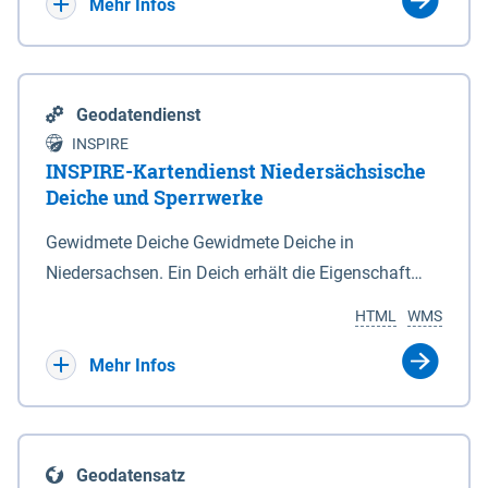
Bebauungsplänen keine neuen Flächen bzw.
Mehr Infos
Gebiete für Wohnnutzungen und besonders
lärmempfindliche Einrichtungen dargestellt oder
festgesetzt werden.
Geodatendienst
INSPIRE
INSPIRE-Kartendienst Niedersächsische
Deiche und Sperrwerke
Gewidmete Deiche Gewidmete Deiche in
Niedersachsen. Ein Deich erhält die Eigenschaft
eines Hauptdeiches, Hochwasserdeiches oder
HTML
WMS
Schutzdeiches durch Widmung, die die
Deichbehörde durch Verordnung ausspricht. Für
Mehr Infos
gewidmete Deiche gelten die Bestimmungen des
Niedersächsischen Deichgesetzes (NDG). Die
Widmung "2.Deichlinie" ist im Datenbestand nicht
Geodatensatz
enthalten. Sperrwerke Sperrwerke sind Bauwerke