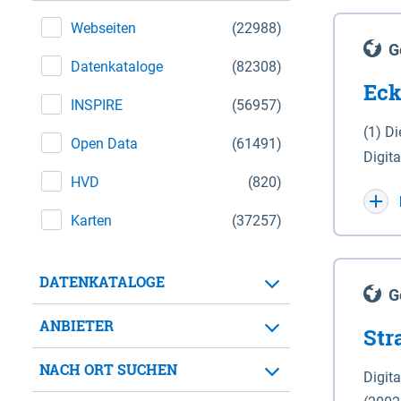
Webseiten
(22988)
G
Datenkataloge
(82308)
Eck
INSPIRE
(56957)
(1) D
Open Data
(61491)
Digit
HVD
(820)
Maßstab 1 : 10 000 (A
WGS 8
Karten
(37257)
Unive
für d
DATENKATALOGE
der in 
G
Natio
ANBIETER
Str
zwisc
nicht
NACH ORT SUCHEN
Digit
Lande