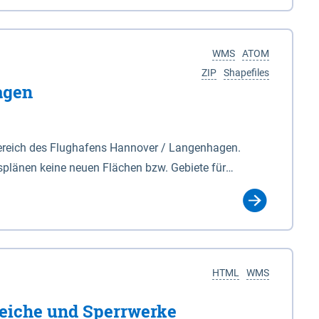
nackenburg im Osten und Hohnstorf (Elbe) im Westen
s Biosphärenreservat umfasst Teile der Landkreise
WMS
ATOM
ZIP
Shapefiles
agen
ereich des Flughafens Hannover / Langenhagen.
plänen keine neuen Flächen bzw. Gebiete für
tellt oder festgesetzt werden.
HTML
WMS
eiche und Sperrwerke