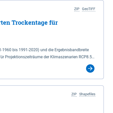
ZIP
GeoTIFF
rten Trockentage für
31-1960 bis 1991-2020) und die Ergebnisbandbreite
für Projektionszeiträume der Klimaszenarien RCP8.5
für die Zeiteinheiten: - yr: Kalenderjahr
r (Mai - Okt.) - hwi: Hydrologisches Winterhalbjahr
Klassifizierung der Rasterdaten mit Klassenname und
ZIP
Shapefiles