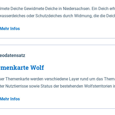
mete Deiche Gewidmete Deiche in Niedersachsen. Ein Deich erhä
asserdeiches oder Schutzdeiches durch Widmung, die die Deic
mete Deiche gelten die Bestimmungen des Niedersächsischen De
Mehr Infos
t enthalten. Sperrwerke Sperrwerke sind Bauwerke mit Sperrvorrichtungen in Tidegewässern, die dem
z eines Gebietes vor erhöhten Tiden, vor allem vor Sturmfluten
enannten Art erhält die Eigenschaft eines Sperrwerkes durch W
richt.
eodatensatz
menkarte Wolf
eser Themenkarte werden verschiedene Layer rund um das Thema 
ter Nutztierrisse sowie Status der bestehenden Wolfsterritorien 
Mehr Infos