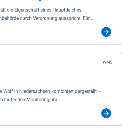
lt die Eigenschaft eines Hauptdeiches,
hbehörde durch Verordnung ausspricht. Für
ichgesetzes (NDG). Die Widmung "2.Deichlinie" ist
, zu dienen bestimmt sind (§2 Abs.3 NDG). Ein Bauwerk
idmung, die die Deichbehörde durch Verordnung
WMS
Wolf in Niedersachsen kombiniert dargestellt –
im laufenden Monitoringjahr.