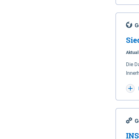
Lande
(Stro
Lücho
G
Sie
Aktual
Die D
Inner
Wohnn
G
INS