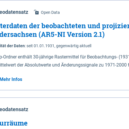
eodatensatz
Open Data
terdaten der beobachteten und projizie
dersachsen (AR5-NI Version 2.1)
ität der Daten
:
seit 01.01.1931, gegenwärtig aktuell
ip-Ordner enthält 30-jährige Rastermittel für Beobachtungs- (19
ittelwert der Absolutwerte und Änderungssignale zu 1971-2000 
P2.6 (2031-2060 und 2071-2100) im Koordinatensystem epsg:4647 (UTM32) 
Mehr Infos
su: Sommer (Jun. - Aug.) - au: Herbst (Sep. - Nov.) - wi: Winter (Dez. - Feb.) - hyr:
logisches Jahr (Nov. - Okt.) - hsu: Hydrologisches Sommerhalbjah
r. - Sep.) - vd: Vegetationsruhe (Okt. - Mär.) Neben den Rasterdaten ist eine
mation zu den Dateinamen und für eine Darstellung im GIS eine 
eodatensatz
lor-code gegeben.
urräume