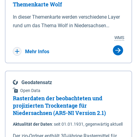
Themenkarte Wolf
mit Sperrvorrichtungen in Tidegewässern, die dem
Schutz eines Gebietes vor erhöhten Tiden, vor allem
In dieser Themenkarte werden verschiedene Layer
vor Sturmfluten, zu dienen bestimmt sind (§2 Abs.3
rund um das Thema Wolf in Niedersachsen
NDG). Ein Bauwerk der genannten Art erhält die
kombiniert dargestellt – darunter Nutztierrisse
WMS
Eigenschaft eines Sperrwerkes durch Widmung, die
sowie Status der bestehenden Wolfsterritorien im
die Deichbehörde durch Verordnung ausspricht.
laufenden Monitoringjahr.
Mehr Infos
Geodatensatz
Open Data
Rasterdaten der beobachteten und
projizierten Trockentage für
Niedersachsen (AR5-NI Version 2.1)
Aktualität der Daten
:
seit 01.01.1931, gegenwärtig aktuell
Der zip-Ordner enthält 30-jährige Rastermittel für