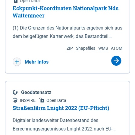
Open Data
Eckpunkt-Koordinaten Nationalpark Nds.
Wattenmeer
(1) Die Grenzen des Nationalparks ergeben sich aus
dem beigefügten Kartenwerk, das Bestandteil
dieses Gesetzes ist: 1. Digitale Topografische Karte
ZIP
Shapefiles
WMS
ATOM
(DTK) im Maßstab 1 : 100 000 (Anlage 2), 2.
verkleinerte Amtliche Karte 1 : 5 000 (AK5) im
Mehr Infos
Maßstab 1 : 10 000 (Anlage 3). Die geografischen
Koordinaten der Anlagen 2 und 3 sind im
geodätischen Referenzsystem WGS 84 sowie als
Geodatensatz
projizierte Koordinaten im Europäischen
INSPIRE
Open Data
Terrestrischen Referenzsystem 1989 (ETRS 89) mit
Straßenlärm Lnight 2022 (EU-Pflicht)
der Universalen Transversalen Mercator-Abbildung
Digitaler landesweiter Datenbestand des
bezogen auf die Zone 32 N (UTM 32N) dargestellt
Berechnungsergebnisses Lnight 2022 nach EU-
(Anlage 4); Gleiches gilt für die geografischen