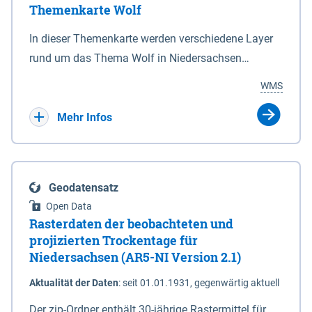
Themenkarte Wolf
mit Sperrvorrichtungen in Tidegewässern, die dem
Schutz eines Gebietes vor erhöhten Tiden, vor allem
In dieser Themenkarte werden verschiedene Layer
vor Sturmfluten, zu dienen bestimmt sind (§2 Abs.3
rund um das Thema Wolf in Niedersachsen
NDG). Ein Bauwerk der genannten Art erhält die
kombiniert dargestellt – darunter Nutztierrisse
WMS
Eigenschaft eines Sperrwerkes durch Widmung, die
sowie Status der bestehenden Wolfsterritorien im
die Deichbehörde durch Verordnung ausspricht.
laufenden Monitoringjahr.
Mehr Infos
Geodatensatz
Open Data
Rasterdaten der beobachteten und
projizierten Trockentage für
Niedersachsen (AR5-NI Version 2.1)
Aktualität der Daten
:
seit 01.01.1931, gegenwärtig aktuell
Der zip-Ordner enthält 30-jährige Rastermittel für