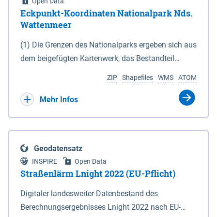
Open Data
Eckpunkt-Koordinaten Nationalpark Nds.
Wattenmeer
(1) Die Grenzen des Nationalparks ergeben sich aus
dem beigefügten Kartenwerk, das Bestandteil
dieses Gesetzes ist: 1. Digitale Topografische Karte
ZIP
Shapefiles
WMS
ATOM
(DTK) im Maßstab 1 : 100 000 (Anlage 2), 2.
verkleinerte Amtliche Karte 1 : 5 000 (AK5) im
Mehr Infos
Maßstab 1 : 10 000 (Anlage 3). Die geografischen
Koordinaten der Anlagen 2 und 3 sind im
geodätischen Referenzsystem WGS 84 sowie als
Geodatensatz
projizierte Koordinaten im Europäischen
INSPIRE
Open Data
Terrestrischen Referenzsystem 1989 (ETRS 89) mit
Straßenlärm Lnight 2022 (EU-Pflicht)
der Universalen Transversalen Mercator-Abbildung
Digitaler landesweiter Datenbestand des
bezogen auf die Zone 32 N (UTM 32N) dargestellt
Berechnungsergebnisses Lnight 2022 nach EU-
(Anlage 4); Gleiches gilt für die geografischen