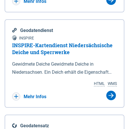
Bebauungsplänen keine neuen Flächen bzw.
Mehr Infos
Gebiete für Wohnnutzungen und besonders
lärmempfindliche Einrichtungen dargestellt oder
festgesetzt werden.
Geodatendienst
INSPIRE
INSPIRE-Kartendienst Niedersächsische
Deiche und Sperrwerke
Gewidmete Deiche Gewidmete Deiche in
Niedersachsen. Ein Deich erhält die Eigenschaft
eines Hauptdeiches, Hochwasserdeiches oder
HTML
WMS
Schutzdeiches durch Widmung, die die
Deichbehörde durch Verordnung ausspricht. Für
Mehr Infos
gewidmete Deiche gelten die Bestimmungen des
Niedersächsischen Deichgesetzes (NDG). Die
Widmung "2.Deichlinie" ist im Datenbestand nicht
Geodatensatz
enthalten. Sperrwerke Sperrwerke sind Bauwerke