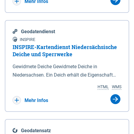
Bebauungsplänen keine neuen Flächen bzw.
Mehr Infos
Gebiete für Wohnnutzungen und besonders
lärmempfindliche Einrichtungen dargestellt oder
festgesetzt werden.
Geodatendienst
INSPIRE
INSPIRE-Kartendienst Niedersächsische
Deiche und Sperrwerke
Gewidmete Deiche Gewidmete Deiche in
Niedersachsen. Ein Deich erhält die Eigenschaft
eines Hauptdeiches, Hochwasserdeiches oder
HTML
WMS
Schutzdeiches durch Widmung, die die
Deichbehörde durch Verordnung ausspricht. Für
Mehr Infos
gewidmete Deiche gelten die Bestimmungen des
Niedersächsischen Deichgesetzes (NDG). Die
Widmung "2.Deichlinie" ist im Datenbestand nicht
Geodatensatz
enthalten. Sperrwerke Sperrwerke sind Bauwerke