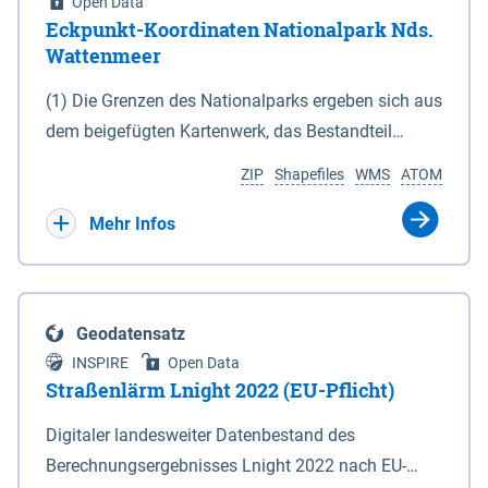
Open Data
Eckpunkt-Koordinaten Nationalpark Nds.
Wattenmeer
(1) Die Grenzen des Nationalparks ergeben sich aus
dem beigefügten Kartenwerk, das Bestandteil
dieses Gesetzes ist: 1. Digitale Topografische Karte
ZIP
Shapefiles
WMS
ATOM
(DTK) im Maßstab 1 : 100 000 (Anlage 2), 2.
verkleinerte Amtliche Karte 1 : 5 000 (AK5) im
Mehr Infos
Maßstab 1 : 10 000 (Anlage 3). Die geografischen
Koordinaten der Anlagen 2 und 3 sind im
geodätischen Referenzsystem WGS 84 sowie als
Geodatensatz
projizierte Koordinaten im Europäischen
INSPIRE
Open Data
Terrestrischen Referenzsystem 1989 (ETRS 89) mit
Straßenlärm Lnight 2022 (EU-Pflicht)
der Universalen Transversalen Mercator-Abbildung
Digitaler landesweiter Datenbestand des
bezogen auf die Zone 32 N (UTM 32N) dargestellt
Berechnungsergebnisses Lnight 2022 nach EU-
(Anlage 4); Gleiches gilt für die geografischen