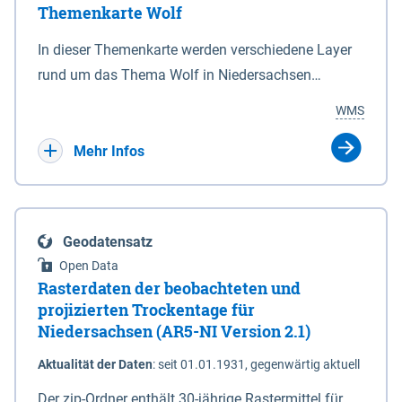
Themenkarte Wolf
mit Sperrvorrichtungen in Tidegewässern, die dem
Schutz eines Gebietes vor erhöhten Tiden, vor allem
In dieser Themenkarte werden verschiedene Layer
vor Sturmfluten, zu dienen bestimmt sind (§2 Abs.3
rund um das Thema Wolf in Niedersachsen
NDG). Ein Bauwerk der genannten Art erhält die
kombiniert dargestellt – darunter Nutztierrisse
WMS
Eigenschaft eines Sperrwerkes durch Widmung, die
sowie Status der bestehenden Wolfsterritorien im
die Deichbehörde durch Verordnung ausspricht.
laufenden Monitoringjahr.
Mehr Infos
Geodatensatz
Open Data
Rasterdaten der beobachteten und
projizierten Trockentage für
Niedersachsen (AR5-NI Version 2.1)
Aktualität der Daten
:
seit 01.01.1931, gegenwärtig aktuell
Der zip-Ordner enthält 30-jährige Rastermittel für