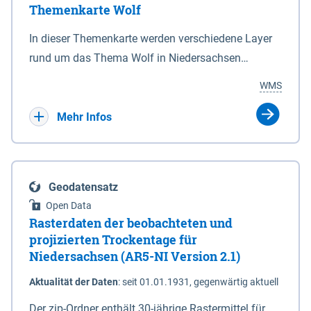
Themenkarte Wolf
mit Sperrvorrichtungen in Tidegewässern, die dem
Schutz eines Gebietes vor erhöhten Tiden, vor allem
In dieser Themenkarte werden verschiedene Layer
vor Sturmfluten, zu dienen bestimmt sind (§2 Abs.3
rund um das Thema Wolf in Niedersachsen
NDG). Ein Bauwerk der genannten Art erhält die
kombiniert dargestellt – darunter Nutztierrisse
WMS
Eigenschaft eines Sperrwerkes durch Widmung, die
sowie Status der bestehenden Wolfsterritorien im
die Deichbehörde durch Verordnung ausspricht.
laufenden Monitoringjahr.
Mehr Infos
Geodatensatz
Open Data
Rasterdaten der beobachteten und
projizierten Trockentage für
Niedersachsen (AR5-NI Version 2.1)
Aktualität der Daten
:
seit 01.01.1931, gegenwärtig aktuell
Der zip-Ordner enthält 30-jährige Rastermittel für