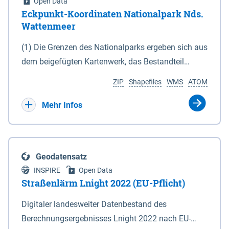
Open Data
Eckpunkt-Koordinaten Nationalpark Nds.
Wattenmeer
(1) Die Grenzen des Nationalparks ergeben sich aus
dem beigefügten Kartenwerk, das Bestandteil
dieses Gesetzes ist: 1. Digitale Topografische Karte
ZIP
Shapefiles
WMS
ATOM
(DTK) im Maßstab 1 : 100 000 (Anlage 2), 2.
verkleinerte Amtliche Karte 1 : 5 000 (AK5) im
Mehr Infos
Maßstab 1 : 10 000 (Anlage 3). Die geografischen
Koordinaten der Anlagen 2 und 3 sind im
geodätischen Referenzsystem WGS 84 sowie als
Geodatensatz
projizierte Koordinaten im Europäischen
INSPIRE
Open Data
Terrestrischen Referenzsystem 1989 (ETRS 89) mit
Straßenlärm Lnight 2022 (EU-Pflicht)
der Universalen Transversalen Mercator-Abbildung
Digitaler landesweiter Datenbestand des
bezogen auf die Zone 32 N (UTM 32N) dargestellt
Berechnungsergebnisses Lnight 2022 nach EU-
(Anlage 4); Gleiches gilt für die geografischen