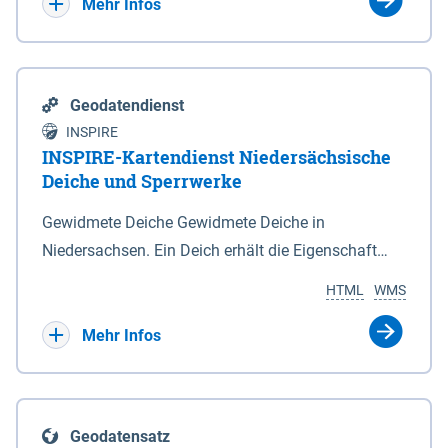
Bebauungsplänen keine neuen Flächen bzw.
Mehr Infos
Gebiete für Wohnnutzungen und besonders
lärmempfindliche Einrichtungen dargestellt oder
festgesetzt werden.
Geodatendienst
INSPIRE
INSPIRE-Kartendienst Niedersächsische
Deiche und Sperrwerke
Gewidmete Deiche Gewidmete Deiche in
Niedersachsen. Ein Deich erhält die Eigenschaft
eines Hauptdeiches, Hochwasserdeiches oder
HTML
WMS
Schutzdeiches durch Widmung, die die
Deichbehörde durch Verordnung ausspricht. Für
Mehr Infos
gewidmete Deiche gelten die Bestimmungen des
Niedersächsischen Deichgesetzes (NDG). Die
Widmung "2.Deichlinie" ist im Datenbestand nicht
Geodatensatz
enthalten. Sperrwerke Sperrwerke sind Bauwerke