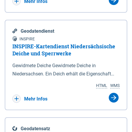
Bebauungsplänen keine neuen Flächen bzw.
Mehr Infos
Gebiete für Wohnnutzungen und besonders
lärmempfindliche Einrichtungen dargestellt oder
festgesetzt werden.
Geodatendienst
INSPIRE
INSPIRE-Kartendienst Niedersächsische
Deiche und Sperrwerke
Gewidmete Deiche Gewidmete Deiche in
Niedersachsen. Ein Deich erhält die Eigenschaft
eines Hauptdeiches, Hochwasserdeiches oder
HTML
WMS
Schutzdeiches durch Widmung, die die
Deichbehörde durch Verordnung ausspricht. Für
Mehr Infos
gewidmete Deiche gelten die Bestimmungen des
Niedersächsischen Deichgesetzes (NDG). Die
Widmung "2.Deichlinie" ist im Datenbestand nicht
Geodatensatz
enthalten. Sperrwerke Sperrwerke sind Bauwerke