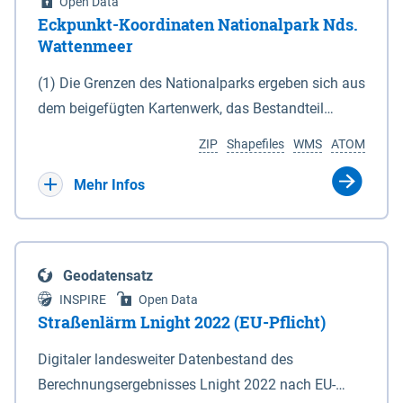
Open Data
Eckpunkt-Koordinaten Nationalpark Nds.
Wattenmeer
(1) Die Grenzen des Nationalparks ergeben sich aus
dem beigefügten Kartenwerk, das Bestandteil
dieses Gesetzes ist: 1. Digitale Topografische Karte
ZIP
Shapefiles
WMS
ATOM
(DTK) im Maßstab 1 : 100 000 (Anlage 2), 2.
verkleinerte Amtliche Karte 1 : 5 000 (AK5) im
Mehr Infos
Maßstab 1 : 10 000 (Anlage 3). Die geografischen
Koordinaten der Anlagen 2 und 3 sind im
geodätischen Referenzsystem WGS 84 sowie als
Geodatensatz
projizierte Koordinaten im Europäischen
INSPIRE
Open Data
Terrestrischen Referenzsystem 1989 (ETRS 89) mit
Straßenlärm Lnight 2022 (EU-Pflicht)
der Universalen Transversalen Mercator-Abbildung
Digitaler landesweiter Datenbestand des
bezogen auf die Zone 32 N (UTM 32N) dargestellt
Berechnungsergebnisses Lnight 2022 nach EU-
(Anlage 4); Gleiches gilt für die geografischen