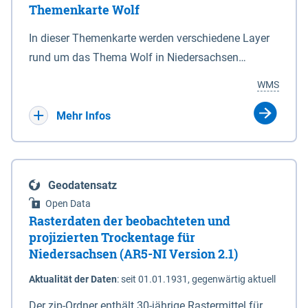
Themenkarte Wolf
mit Sperrvorrichtungen in Tidegewässern, die dem
Schutz eines Gebietes vor erhöhten Tiden, vor allem
In dieser Themenkarte werden verschiedene Layer
vor Sturmfluten, zu dienen bestimmt sind (§2 Abs.3
rund um das Thema Wolf in Niedersachsen
NDG). Ein Bauwerk der genannten Art erhält die
kombiniert dargestellt – darunter Nutztierrisse
WMS
Eigenschaft eines Sperrwerkes durch Widmung, die
sowie Status der bestehenden Wolfsterritorien im
die Deichbehörde durch Verordnung ausspricht.
laufenden Monitoringjahr.
Mehr Infos
Geodatensatz
Open Data
Rasterdaten der beobachteten und
projizierten Trockentage für
Niedersachsen (AR5-NI Version 2.1)
Aktualität der Daten
:
seit 01.01.1931, gegenwärtig aktuell
Der zip-Ordner enthält 30-jährige Rastermittel für