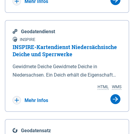
Bebauungsplänen keine neuen Flächen bzw.
Mehr Infos
Gebiete für Wohnnutzungen und besonders
lärmempfindliche Einrichtungen dargestellt oder
festgesetzt werden.
Geodatendienst
INSPIRE
INSPIRE-Kartendienst Niedersächsische
Deiche und Sperrwerke
Gewidmete Deiche Gewidmete Deiche in
Niedersachsen. Ein Deich erhält die Eigenschaft
eines Hauptdeiches, Hochwasserdeiches oder
HTML
WMS
Schutzdeiches durch Widmung, die die
Deichbehörde durch Verordnung ausspricht. Für
Mehr Infos
gewidmete Deiche gelten die Bestimmungen des
Niedersächsischen Deichgesetzes (NDG). Die
Widmung "2.Deichlinie" ist im Datenbestand nicht
Geodatensatz
enthalten. Sperrwerke Sperrwerke sind Bauwerke