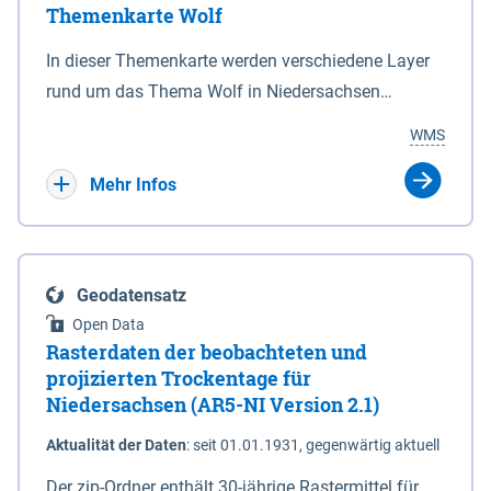
Themenkarte Wolf
mit Sperrvorrichtungen in Tidegewässern, die dem
Schutz eines Gebietes vor erhöhten Tiden, vor allem
In dieser Themenkarte werden verschiedene Layer
vor Sturmfluten, zu dienen bestimmt sind (§2 Abs.3
rund um das Thema Wolf in Niedersachsen
NDG). Ein Bauwerk der genannten Art erhält die
kombiniert dargestellt – darunter Nutztierrisse
WMS
Eigenschaft eines Sperrwerkes durch Widmung, die
sowie Status der bestehenden Wolfsterritorien im
die Deichbehörde durch Verordnung ausspricht.
laufenden Monitoringjahr.
Mehr Infos
Geodatensatz
Open Data
Rasterdaten der beobachteten und
projizierten Trockentage für
Niedersachsen (AR5-NI Version 2.1)
Aktualität der Daten
:
seit 01.01.1931, gegenwärtig aktuell
Der zip-Ordner enthält 30-jährige Rastermittel für