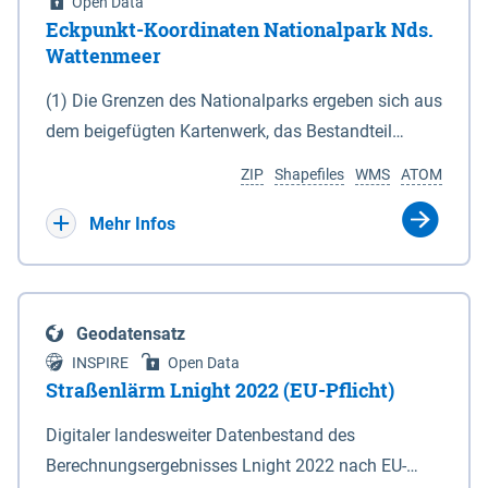
Open Data
Eckpunkt-Koordinaten Nationalpark Nds.
Wattenmeer
(1) Die Grenzen des Nationalparks ergeben sich aus
dem beigefügten Kartenwerk, das Bestandteil
dieses Gesetzes ist: 1. Digitale Topografische Karte
ZIP
Shapefiles
WMS
ATOM
(DTK) im Maßstab 1 : 100 000 (Anlage 2), 2.
verkleinerte Amtliche Karte 1 : 5 000 (AK5) im
Mehr Infos
Maßstab 1 : 10 000 (Anlage 3). Die geografischen
Koordinaten der Anlagen 2 und 3 sind im
geodätischen Referenzsystem WGS 84 sowie als
Geodatensatz
projizierte Koordinaten im Europäischen
INSPIRE
Open Data
Terrestrischen Referenzsystem 1989 (ETRS 89) mit
Straßenlärm Lnight 2022 (EU-Pflicht)
der Universalen Transversalen Mercator-Abbildung
Digitaler landesweiter Datenbestand des
bezogen auf die Zone 32 N (UTM 32N) dargestellt
Berechnungsergebnisses Lnight 2022 nach EU-
(Anlage 4); Gleiches gilt für die geografischen