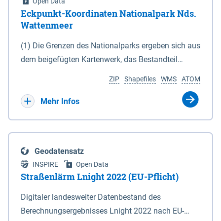
Open Data
Eckpunkt-Koordinaten Nationalpark Nds.
Wattenmeer
(1) Die Grenzen des Nationalparks ergeben sich aus
dem beigefügten Kartenwerk, das Bestandteil
dieses Gesetzes ist: 1. Digitale Topografische Karte
ZIP
Shapefiles
WMS
ATOM
(DTK) im Maßstab 1 : 100 000 (Anlage 2), 2.
verkleinerte Amtliche Karte 1 : 5 000 (AK5) im
Mehr Infos
Maßstab 1 : 10 000 (Anlage 3). Die geografischen
Koordinaten der Anlagen 2 und 3 sind im
geodätischen Referenzsystem WGS 84 sowie als
Geodatensatz
projizierte Koordinaten im Europäischen
INSPIRE
Open Data
Terrestrischen Referenzsystem 1989 (ETRS 89) mit
Straßenlärm Lnight 2022 (EU-Pflicht)
der Universalen Transversalen Mercator-Abbildung
Digitaler landesweiter Datenbestand des
bezogen auf die Zone 32 N (UTM 32N) dargestellt
Berechnungsergebnisses Lnight 2022 nach EU-
(Anlage 4); Gleiches gilt für die geografischen