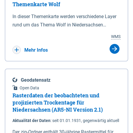
Themenkarte Wolf
mit Sperrvorrichtungen in Tidegewässern, die dem
Schutz eines Gebietes vor erhöhten Tiden, vor allem
In dieser Themenkarte werden verschiedene Layer
vor Sturmfluten, zu dienen bestimmt sind (§2 Abs.3
rund um das Thema Wolf in Niedersachsen
NDG). Ein Bauwerk der genannten Art erhält die
kombiniert dargestellt – darunter Nutztierrisse
WMS
Eigenschaft eines Sperrwerkes durch Widmung, die
sowie Status der bestehenden Wolfsterritorien im
die Deichbehörde durch Verordnung ausspricht.
laufenden Monitoringjahr.
Mehr Infos
Geodatensatz
Open Data
Rasterdaten der beobachteten und
projizierten Trockentage für
Niedersachsen (AR5-NI Version 2.1)
Aktualität der Daten
:
seit 01.01.1931, gegenwärtig aktuell
Der zip-Ordner enthält 30-jährige Rastermittel für