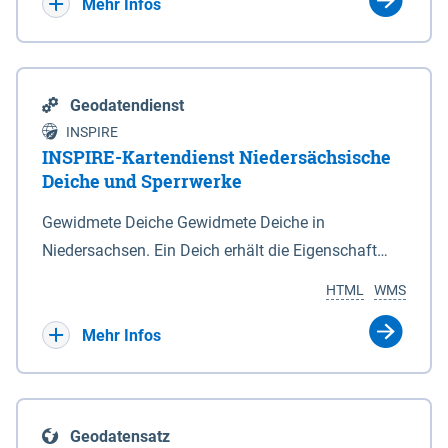
Bebauungsplänen keine neuen Flächen bzw.
Mehr Infos
Gebiete für Wohnnutzungen und besonders
lärmempfindliche Einrichtungen dargestellt oder
festgesetzt werden.
Geodatendienst
INSPIRE
INSPIRE-Kartendienst Niedersächsische
Deiche und Sperrwerke
Gewidmete Deiche Gewidmete Deiche in
Niedersachsen. Ein Deich erhält die Eigenschaft
eines Hauptdeiches, Hochwasserdeiches oder
HTML
WMS
Schutzdeiches durch Widmung, die die
Deichbehörde durch Verordnung ausspricht. Für
Mehr Infos
gewidmete Deiche gelten die Bestimmungen des
Niedersächsischen Deichgesetzes (NDG). Die
Widmung "2.Deichlinie" ist im Datenbestand nicht
Geodatensatz
enthalten. Sperrwerke Sperrwerke sind Bauwerke