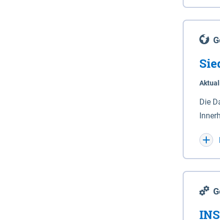
Lande
(Stro
Lücho
G
Sie
Aktual
Die D
Inner
Wohnn
G
INS