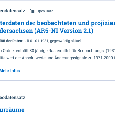
eodatensatz
Open Data
terdaten der beobachteten und projizie
dersachsen (AR5-NI Version 2.1)
ität der Daten
:
seit 01.01.1931, gegenwärtig aktuell
ip-Ordner enthält 30-jährige Rastermittel für Beobachtungs- (19
ittelwert der Absolutwerte und Änderungssignale zu 1971-2000 
P2.6 (2031-2060 und 2071-2100) im Koordinatensystem epsg:4647 (UTM32) 
Mehr Infos
su: Sommer (Jun. - Aug.) - au: Herbst (Sep. - Nov.) - wi: Winter (Dez. - Feb.) - hyr:
logisches Jahr (Nov. - Okt.) - hsu: Hydrologisches Sommerhalbjah
r. - Sep.) - vd: Vegetationsruhe (Okt. - Mär.) Neben den Rasterdaten ist eine
mation zu den Dateinamen und für eine Darstellung im GIS eine 
eodatensatz
lor-code gegeben.
urräume