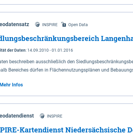
s Niedersachsen (vgl. Abb. 4-1) entlang der Elbe zwischen Sch
mkilometer 472,5 bei Schnackenburg bis 569 bei Lauenburg). Da
w-Dannenberg und Lüneburg.
eodatensatz
INSPIRE
Open Data
dlungsbeschränkungsbereich Langenh
ität der Daten
:
14.09.2010 - 01.01.2016
aten beschreiben ausschließlich den Siedlungsbeschränkungsb
halb Bereiches dürfen in Flächennutzungsplänen und Bebauungs
utzungen und besonders lärmempfindliche Einrichtungen darges
Mehr Infos
eodatendienst
INSPIRE
PIRE-Kartendienst Niedersächsische D