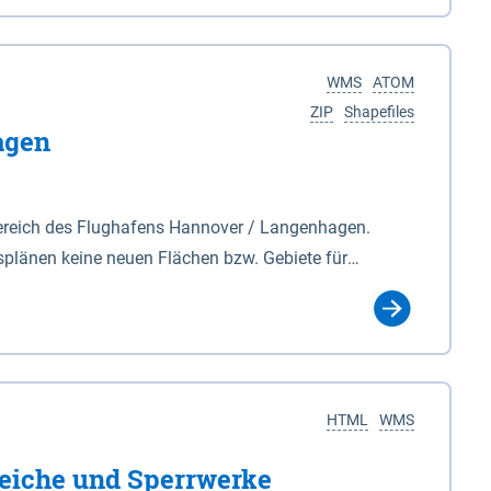
nackenburg im Osten und Hohnstorf (Elbe) im Westen
s Biosphärenreservat umfasst Teile der Landkreise
WMS
ATOM
ZIP
Shapefiles
agen
ereich des Flughafens Hannover / Langenhagen.
plänen keine neuen Flächen bzw. Gebiete für
tellt oder festgesetzt werden.
HTML
WMS
eiche und Sperrwerke