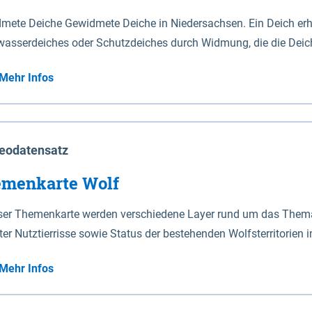
mete Deiche Gewidmete Deiche in Niedersachsen. Ein Deich erhä
asserdeiches oder Schutzdeiches durch Widmung, die die Deic
mete Deiche gelten die Bestimmungen des Niedersächsischen De
Mehr Infos
t enthalten. Sperrwerke Sperrwerke sind Bauwerke mit Sperrvorrichtungen in Tidegewässern, die dem
z eines Gebietes vor erhöhten Tiden, vor allem vor Sturmfluten
enannten Art erhält die Eigenschaft eines Sperrwerkes durch W
richt.
eodatensatz
menkarte Wolf
eser Themenkarte werden verschiedene Layer rund um das Thema 
ter Nutztierrisse sowie Status der bestehenden Wolfsterritorien 
Mehr Infos