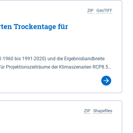
ZIP
GeoTIFF
rten Trockentage für
31-1960 bis 1991-2020) und die Ergebnisbandbreite
für Projektionszeiträume der Klimaszenarien RCP8.5
für die Zeiteinheiten: - yr: Kalenderjahr
r (Mai - Okt.) - hwi: Hydrologisches Winterhalbjahr
Klassifizierung der Rasterdaten mit Klassenname und
ZIP
Shapefiles