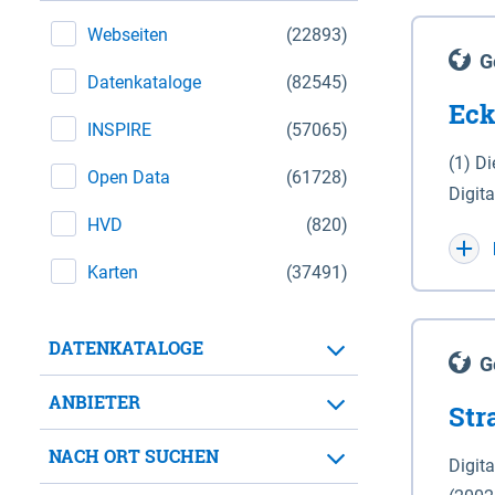
Webseiten
(22893)
G
Datenkataloge
(82545)
Eck
INSPIRE
(57065)
(1) D
Open Data
(61728)
Digit
HVD
(820)
Maßstab 1 : 10 000 (A
WGS 8
Karten
(37491)
Unive
für d
DATENKATALOGE
der in 
G
Natio
ANBIETER
Str
zwisc
nicht
NACH ORT SUCHEN
Digit
Lande