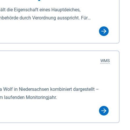
lt die Eigenschaft eines Hauptdeiches,
hbehörde durch Verordnung ausspricht. Für
ichgesetzes (NDG). Die Widmung "2.Deichlinie" ist
, zu dienen bestimmt sind (§2 Abs.3 NDG). Ein Bauwerk
idmung, die die Deichbehörde durch Verordnung
WMS
Wolf in Niedersachsen kombiniert dargestellt –
im laufenden Monitoringjahr.