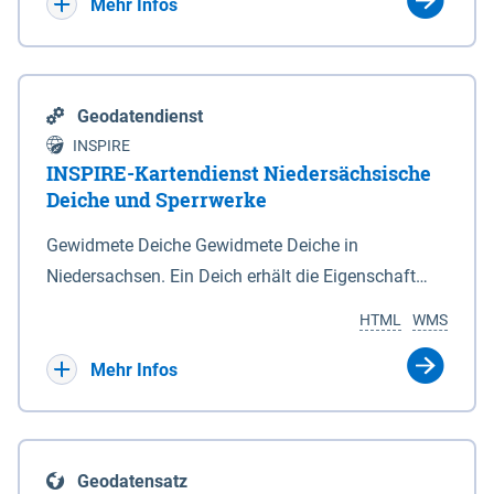
Bebauungsplänen keine neuen Flächen bzw.
Mehr Infos
Gebiete für Wohnnutzungen und besonders
lärmempfindliche Einrichtungen dargestellt oder
festgesetzt werden.
Geodatendienst
INSPIRE
INSPIRE-Kartendienst Niedersächsische
Deiche und Sperrwerke
Gewidmete Deiche Gewidmete Deiche in
Niedersachsen. Ein Deich erhält die Eigenschaft
eines Hauptdeiches, Hochwasserdeiches oder
HTML
WMS
Schutzdeiches durch Widmung, die die
Deichbehörde durch Verordnung ausspricht. Für
Mehr Infos
gewidmete Deiche gelten die Bestimmungen des
Niedersächsischen Deichgesetzes (NDG). Die
Widmung "2.Deichlinie" ist im Datenbestand nicht
Geodatensatz
enthalten. Sperrwerke Sperrwerke sind Bauwerke