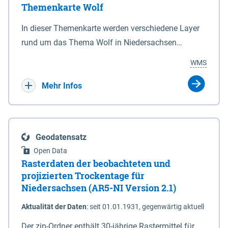
Themenkarte Wolf
mit Sperrvorrichtungen in Tidegewässern, die dem
Schutz eines Gebietes vor erhöhten Tiden, vor allem
In dieser Themenkarte werden verschiedene Layer
vor Sturmfluten, zu dienen bestimmt sind (§2 Abs.3
rund um das Thema Wolf in Niedersachsen
NDG). Ein Bauwerk der genannten Art erhält die
kombiniert dargestellt – darunter Nutztierrisse
WMS
Eigenschaft eines Sperrwerkes durch Widmung, die
sowie Status der bestehenden Wolfsterritorien im
die Deichbehörde durch Verordnung ausspricht.
laufenden Monitoringjahr.
Mehr Infos
Geodatensatz
Open Data
Rasterdaten der beobachteten und
projizierten Trockentage für
Niedersachsen (AR5-NI Version 2.1)
Aktualität der Daten
:
seit 01.01.1931, gegenwärtig aktuell
Der zip-Ordner enthält 30-jährige Rastermittel für