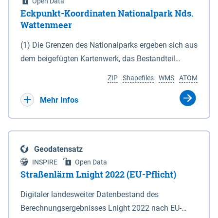
Open Data
Eckpunkt-Koordinaten Nationalpark Nds.
Wattenmeer
(1) Die Grenzen des Nationalparks ergeben sich aus
dem beigefügten Kartenwerk, das Bestandteil
dieses Gesetzes ist: 1. Digitale Topografische Karte
ZIP
Shapefiles
WMS
ATOM
(DTK) im Maßstab 1 : 100 000 (Anlage 2), 2.
verkleinerte Amtliche Karte 1 : 5 000 (AK5) im
Mehr Infos
Maßstab 1 : 10 000 (Anlage 3). Die geografischen
Koordinaten der Anlagen 2 und 3 sind im
geodätischen Referenzsystem WGS 84 sowie als
Geodatensatz
projizierte Koordinaten im Europäischen
INSPIRE
Open Data
Terrestrischen Referenzsystem 1989 (ETRS 89) mit
Straßenlärm Lnight 2022 (EU-Pflicht)
der Universalen Transversalen Mercator-Abbildung
Digitaler landesweiter Datenbestand des
bezogen auf die Zone 32 N (UTM 32N) dargestellt
Berechnungsergebnisses Lnight 2022 nach EU-
(Anlage 4); Gleiches gilt für die geografischen