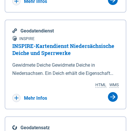
Bebauungsplänen keine neuen Flächen bzw.
Mehr Infos
Gebiete für Wohnnutzungen und besonders
lärmempfindliche Einrichtungen dargestellt oder
festgesetzt werden.
Geodatendienst
INSPIRE
INSPIRE-Kartendienst Niedersächsische
Deiche und Sperrwerke
Gewidmete Deiche Gewidmete Deiche in
Niedersachsen. Ein Deich erhält die Eigenschaft
eines Hauptdeiches, Hochwasserdeiches oder
HTML
WMS
Schutzdeiches durch Widmung, die die
Deichbehörde durch Verordnung ausspricht. Für
Mehr Infos
gewidmete Deiche gelten die Bestimmungen des
Niedersächsischen Deichgesetzes (NDG). Die
Widmung "2.Deichlinie" ist im Datenbestand nicht
Geodatensatz
enthalten. Sperrwerke Sperrwerke sind Bauwerke