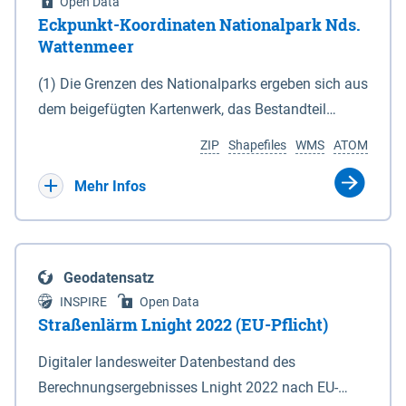
Open Data
Eckpunkt-Koordinaten Nationalpark Nds.
Wattenmeer
(1) Die Grenzen des Nationalparks ergeben sich aus
dem beigefügten Kartenwerk, das Bestandteil
dieses Gesetzes ist: 1. Digitale Topografische Karte
ZIP
Shapefiles
WMS
ATOM
(DTK) im Maßstab 1 : 100 000 (Anlage 2), 2.
verkleinerte Amtliche Karte 1 : 5 000 (AK5) im
Mehr Infos
Maßstab 1 : 10 000 (Anlage 3). Die geografischen
Koordinaten der Anlagen 2 und 3 sind im
geodätischen Referenzsystem WGS 84 sowie als
Geodatensatz
projizierte Koordinaten im Europäischen
INSPIRE
Open Data
Terrestrischen Referenzsystem 1989 (ETRS 89) mit
Straßenlärm Lnight 2022 (EU-Pflicht)
der Universalen Transversalen Mercator-Abbildung
Digitaler landesweiter Datenbestand des
bezogen auf die Zone 32 N (UTM 32N) dargestellt
Berechnungsergebnisses Lnight 2022 nach EU-
(Anlage 4); Gleiches gilt für die geografischen