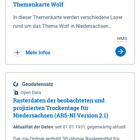
Themenkarte Wolf
mit Sperrvorrichtungen in Tidegewässern, die dem
Schutz eines Gebietes vor erhöhten Tiden, vor allem
In dieser Themenkarte werden verschiedene Layer
vor Sturmfluten, zu dienen bestimmt sind (§2 Abs.3
rund um das Thema Wolf in Niedersachsen
NDG). Ein Bauwerk der genannten Art erhält die
kombiniert dargestellt – darunter Nutztierrisse
WMS
Eigenschaft eines Sperrwerkes durch Widmung, die
sowie Status der bestehenden Wolfsterritorien im
die Deichbehörde durch Verordnung ausspricht.
laufenden Monitoringjahr.
Mehr Infos
Geodatensatz
Open Data
Rasterdaten der beobachteten und
projizierten Trockentage für
Niedersachsen (AR5-NI Version 2.1)
Aktualität der Daten
:
seit 01.01.1931, gegenwärtig aktuell
Der zip-Ordner enthält 30-jährige Rastermittel für