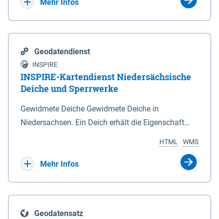
Bebauungsplänen keine neuen Flächen bzw.
Mehr Infos
Gebiete für Wohnnutzungen und besonders
lärmempfindliche Einrichtungen dargestellt oder
festgesetzt werden.
Geodatendienst
INSPIRE
INSPIRE-Kartendienst Niedersächsische
Deiche und Sperrwerke
Gewidmete Deiche Gewidmete Deiche in
Niedersachsen. Ein Deich erhält die Eigenschaft
eines Hauptdeiches, Hochwasserdeiches oder
HTML
WMS
Schutzdeiches durch Widmung, die die
Deichbehörde durch Verordnung ausspricht. Für
Mehr Infos
gewidmete Deiche gelten die Bestimmungen des
Niedersächsischen Deichgesetzes (NDG). Die
Widmung "2.Deichlinie" ist im Datenbestand nicht
Geodatensatz
enthalten. Sperrwerke Sperrwerke sind Bauwerke