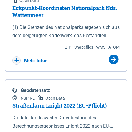
Open Data
Eckpunkt-Koordinaten Nationalpark Nds.
Wattenmeer
(1) Die Grenzen des Nationalparks ergeben sich aus
dem beigefügten Kartenwerk, das Bestandteil
dieses Gesetzes ist: 1. Digitale Topografische Karte
ZIP
Shapefiles
WMS
ATOM
(DTK) im Maßstab 1 : 100 000 (Anlage 2), 2.
verkleinerte Amtliche Karte 1 : 5 000 (AK5) im
Mehr Infos
Maßstab 1 : 10 000 (Anlage 3). Die geografischen
Koordinaten der Anlagen 2 und 3 sind im
geodätischen Referenzsystem WGS 84 sowie als
Geodatensatz
projizierte Koordinaten im Europäischen
INSPIRE
Open Data
Terrestrischen Referenzsystem 1989 (ETRS 89) mit
Straßenlärm Lnight 2022 (EU-Pflicht)
der Universalen Transversalen Mercator-Abbildung
Digitaler landesweiter Datenbestand des
bezogen auf die Zone 32 N (UTM 32N) dargestellt
Berechnungsergebnisses Lnight 2022 nach EU-
(Anlage 4); Gleiches gilt für die geografischen