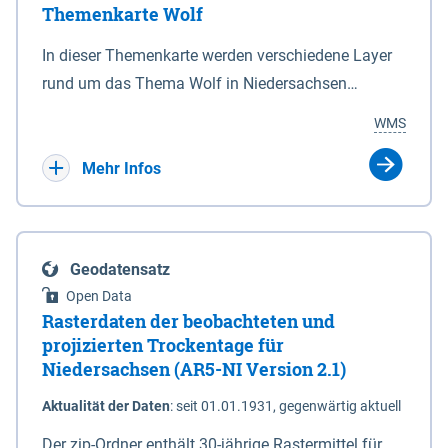
Themenkarte Wolf
mit Sperrvorrichtungen in Tidegewässern, die dem
Schutz eines Gebietes vor erhöhten Tiden, vor allem
In dieser Themenkarte werden verschiedene Layer
vor Sturmfluten, zu dienen bestimmt sind (§2 Abs.3
rund um das Thema Wolf in Niedersachsen
NDG). Ein Bauwerk der genannten Art erhält die
kombiniert dargestellt – darunter Nutztierrisse
WMS
Eigenschaft eines Sperrwerkes durch Widmung, die
sowie Status der bestehenden Wolfsterritorien im
die Deichbehörde durch Verordnung ausspricht.
laufenden Monitoringjahr.
Mehr Infos
Geodatensatz
Open Data
Rasterdaten der beobachteten und
projizierten Trockentage für
Niedersachsen (AR5-NI Version 2.1)
Aktualität der Daten
:
seit 01.01.1931, gegenwärtig aktuell
Der zip-Ordner enthält 30-jährige Rastermittel für