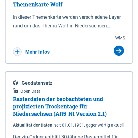
Themenkarte Wolf
mit Sperrvorrichtungen in Tidegewässern, die dem
Schutz eines Gebietes vor erhöhten Tiden, vor allem
In dieser Themenkarte werden verschiedene Layer
vor Sturmfluten, zu dienen bestimmt sind (§2 Abs.3
rund um das Thema Wolf in Niedersachsen
NDG). Ein Bauwerk der genannten Art erhält die
kombiniert dargestellt – darunter Nutztierrisse
WMS
Eigenschaft eines Sperrwerkes durch Widmung, die
sowie Status der bestehenden Wolfsterritorien im
die Deichbehörde durch Verordnung ausspricht.
laufenden Monitoringjahr.
Mehr Infos
Geodatensatz
Open Data
Rasterdaten der beobachteten und
projizierten Trockentage für
Niedersachsen (AR5-NI Version 2.1)
Aktualität der Daten
:
seit 01.01.1931, gegenwärtig aktuell
Der zip-Ordner enthält 30-jährige Rastermittel für