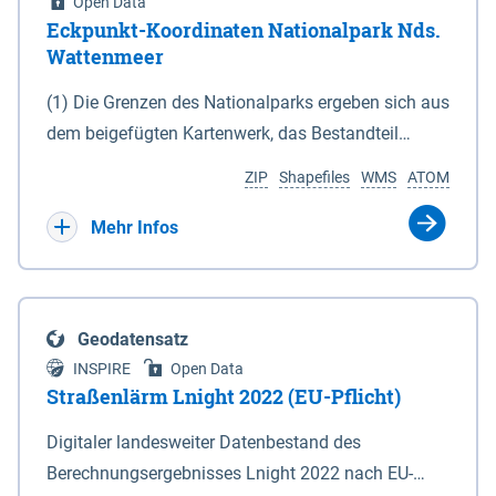
Open Data
Eckpunkt-Koordinaten Nationalpark Nds.
Wattenmeer
(1) Die Grenzen des Nationalparks ergeben sich aus
dem beigefügten Kartenwerk, das Bestandteil
dieses Gesetzes ist: 1. Digitale Topografische Karte
ZIP
Shapefiles
WMS
ATOM
(DTK) im Maßstab 1 : 100 000 (Anlage 2), 2.
verkleinerte Amtliche Karte 1 : 5 000 (AK5) im
Mehr Infos
Maßstab 1 : 10 000 (Anlage 3). Die geografischen
Koordinaten der Anlagen 2 und 3 sind im
geodätischen Referenzsystem WGS 84 sowie als
Geodatensatz
projizierte Koordinaten im Europäischen
INSPIRE
Open Data
Terrestrischen Referenzsystem 1989 (ETRS 89) mit
Straßenlärm Lnight 2022 (EU-Pflicht)
der Universalen Transversalen Mercator-Abbildung
Digitaler landesweiter Datenbestand des
bezogen auf die Zone 32 N (UTM 32N) dargestellt
Berechnungsergebnisses Lnight 2022 nach EU-
(Anlage 4); Gleiches gilt für die geografischen