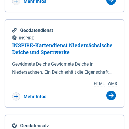
Bebauungsplänen keine neuen Flächen bzw.
Mehr Infos
Gebiete für Wohnnutzungen und besonders
lärmempfindliche Einrichtungen dargestellt oder
festgesetzt werden.
Geodatendienst
INSPIRE
INSPIRE-Kartendienst Niedersächsische
Deiche und Sperrwerke
Gewidmete Deiche Gewidmete Deiche in
Niedersachsen. Ein Deich erhält die Eigenschaft
eines Hauptdeiches, Hochwasserdeiches oder
HTML
WMS
Schutzdeiches durch Widmung, die die
Deichbehörde durch Verordnung ausspricht. Für
Mehr Infos
gewidmete Deiche gelten die Bestimmungen des
Niedersächsischen Deichgesetzes (NDG). Die
Widmung "2.Deichlinie" ist im Datenbestand nicht
Geodatensatz
enthalten. Sperrwerke Sperrwerke sind Bauwerke