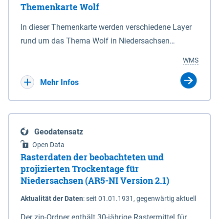
Themenkarte Wolf
mit Sperrvorrichtungen in Tidegewässern, die dem
Schutz eines Gebietes vor erhöhten Tiden, vor allem
In dieser Themenkarte werden verschiedene Layer
vor Sturmfluten, zu dienen bestimmt sind (§2 Abs.3
rund um das Thema Wolf in Niedersachsen
NDG). Ein Bauwerk der genannten Art erhält die
kombiniert dargestellt – darunter Nutztierrisse
WMS
Eigenschaft eines Sperrwerkes durch Widmung, die
sowie Status der bestehenden Wolfsterritorien im
die Deichbehörde durch Verordnung ausspricht.
laufenden Monitoringjahr.
Mehr Infos
Geodatensatz
Open Data
Rasterdaten der beobachteten und
projizierten Trockentage für
Niedersachsen (AR5-NI Version 2.1)
Aktualität der Daten
:
seit 01.01.1931, gegenwärtig aktuell
Der zip-Ordner enthält 30-jährige Rastermittel für