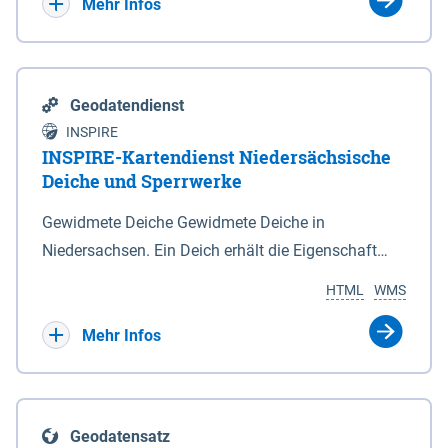
Bebauungsplänen keine neuen Flächen bzw.
Mehr Infos
Gebiete für Wohnnutzungen und besonders
lärmempfindliche Einrichtungen dargestellt oder
festgesetzt werden.
Geodatendienst
INSPIRE
INSPIRE-Kartendienst Niedersächsische
Deiche und Sperrwerke
Gewidmete Deiche Gewidmete Deiche in
Niedersachsen. Ein Deich erhält die Eigenschaft
eines Hauptdeiches, Hochwasserdeiches oder
HTML
WMS
Schutzdeiches durch Widmung, die die
Deichbehörde durch Verordnung ausspricht. Für
Mehr Infos
gewidmete Deiche gelten die Bestimmungen des
Niedersächsischen Deichgesetzes (NDG). Die
Widmung "2.Deichlinie" ist im Datenbestand nicht
Geodatensatz
enthalten. Sperrwerke Sperrwerke sind Bauwerke