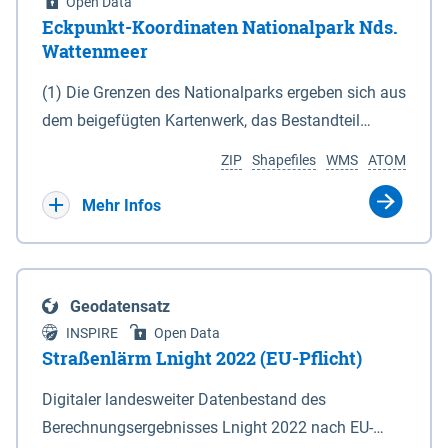
Open Data
Eckpunkt-Koordinaten Nationalpark Nds.
Wattenmeer
(1) Die Grenzen des Nationalparks ergeben sich aus
dem beigefügten Kartenwerk, das Bestandteil
dieses Gesetzes ist: 1. Digitale Topografische Karte
ZIP
Shapefiles
WMS
ATOM
(DTK) im Maßstab 1 : 100 000 (Anlage 2), 2.
verkleinerte Amtliche Karte 1 : 5 000 (AK5) im
Mehr Infos
Maßstab 1 : 10 000 (Anlage 3). Die geografischen
Koordinaten der Anlagen 2 und 3 sind im
geodätischen Referenzsystem WGS 84 sowie als
Geodatensatz
projizierte Koordinaten im Europäischen
INSPIRE
Open Data
Terrestrischen Referenzsystem 1989 (ETRS 89) mit
Straßenlärm Lnight 2022 (EU-Pflicht)
der Universalen Transversalen Mercator-Abbildung
Digitaler landesweiter Datenbestand des
bezogen auf die Zone 32 N (UTM 32N) dargestellt
Berechnungsergebnisses Lnight 2022 nach EU-
(Anlage 4); Gleiches gilt für die geografischen