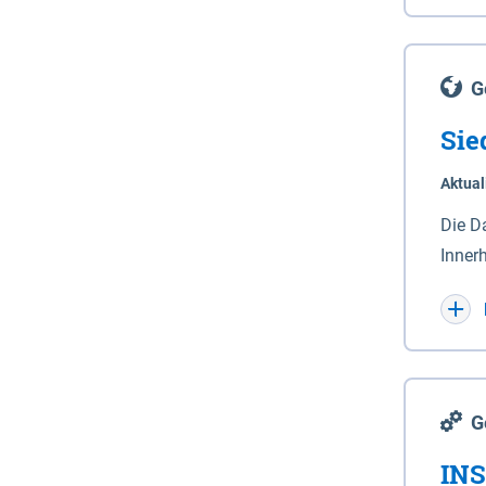
Lande
(Stro
Lücho
G
Sie
Aktual
Die D
Inner
Wohnn
G
INS