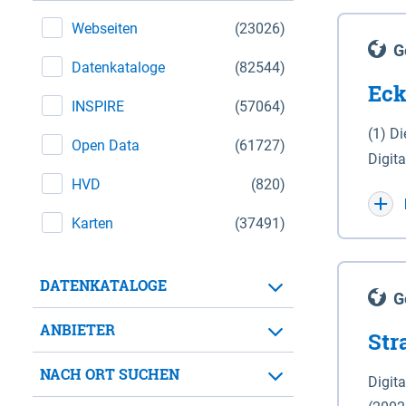
Webseiten
(23026)
G
Datenkataloge
(82544)
Eck
INSPIRE
(57064)
(1) D
Open Data
(61727)
Digit
HVD
(820)
Maßstab 1 : 10 000 (A
WGS 8
Karten
(37491)
Unive
für d
DATENKATALOGE
der in 
G
Natio
ANBIETER
Str
zwisc
nicht
NACH ORT SUCHEN
Digit
Lande