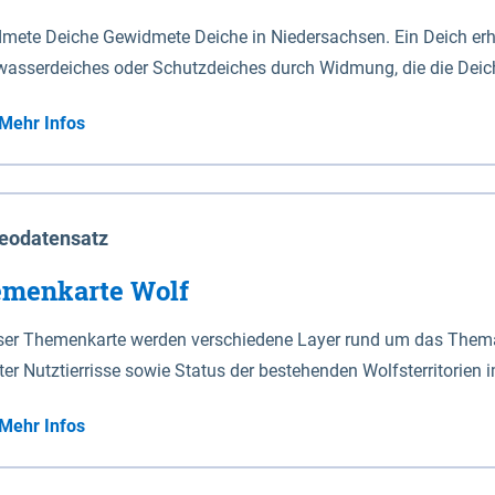
mete Deiche Gewidmete Deiche in Niedersachsen. Ein Deich erhä
asserdeiches oder Schutzdeiches durch Widmung, die die Deic
mete Deiche gelten die Bestimmungen des Niedersächsischen De
Mehr Infos
t enthalten. Sperrwerke Sperrwerke sind Bauwerke mit Sperrvorrichtungen in Tidegewässern, die dem
z eines Gebietes vor erhöhten Tiden, vor allem vor Sturmfluten
enannten Art erhält die Eigenschaft eines Sperrwerkes durch W
richt.
eodatensatz
menkarte Wolf
eser Themenkarte werden verschiedene Layer rund um das Thema 
ter Nutztierrisse sowie Status der bestehenden Wolfsterritorien 
Mehr Infos