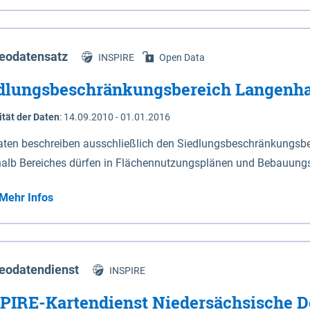
s Niedersachsen (vgl. Abb. 4-1) entlang der Elbe zwischen Sch
mkilometer 472,5 bei Schnackenburg bis 569 bei Lauenburg). Da
w-Dannenberg und Lüneburg.
eodatensatz
INSPIRE
Open Data
dlungsbeschränkungsbereich Langenh
ität der Daten
:
14.09.2010 - 01.01.2016
aten beschreiben ausschließlich den Siedlungsbeschränkungsb
halb Bereiches dürfen in Flächennutzungsplänen und Bebauungs
utzungen und besonders lärmempfindliche Einrichtungen darges
Mehr Infos
eodatendienst
INSPIRE
PIRE-Kartendienst Niedersächsische D