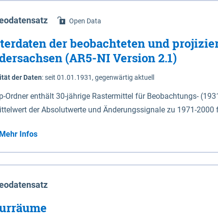
eodatensatz
Open Data
terdaten der beobachteten und projizie
dersachsen (AR5-NI Version 2.1)
ität der Daten
:
seit 01.01.1931, gegenwärtig aktuell
ip-Ordner enthält 30-jährige Rastermittel für Beobachtungs- (19
ittelwert der Absolutwerte und Änderungssignale zu 1971-2000 
P2.6 (2031-2060 und 2071-2100) im Koordinatensystem epsg:4647 (UTM32) 
Mehr Infos
su: Sommer (Jun. - Aug.) - au: Herbst (Sep. - Nov.) - wi: Winter (Dez. - Feb.) - hyr:
logisches Jahr (Nov. - Okt.) - hsu: Hydrologisches Sommerhalbjah
r. - Sep.) - vd: Vegetationsruhe (Okt. - Mär.) Neben den Rasterdaten ist eine
mation zu den Dateinamen und für eine Darstellung im GIS eine 
eodatensatz
lor-code gegeben.
urräume