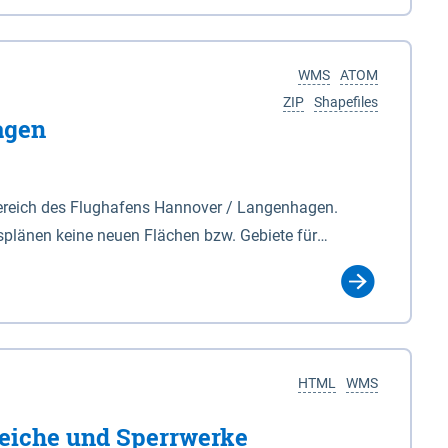
nackenburg im Osten und Hohnstorf (Elbe) im Westen
s Biosphärenreservat umfasst Teile der Landkreise
WMS
ATOM
ZIP
Shapefiles
agen
ereich des Flughafens Hannover / Langenhagen.
plänen keine neuen Flächen bzw. Gebiete für
tellt oder festgesetzt werden.
HTML
WMS
eiche und Sperrwerke