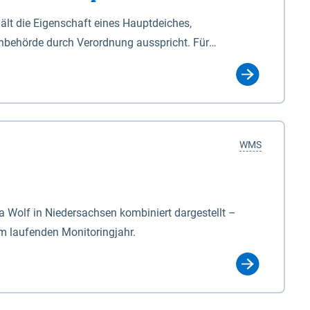
lt die Eigenschaft eines Hauptdeiches,
hbehörde durch Verordnung ausspricht. Für
ichgesetzes (NDG). Die Widmung "2.Deichlinie" ist
, zu dienen bestimmt sind (§2 Abs.3 NDG). Ein Bauwerk
idmung, die die Deichbehörde durch Verordnung
WMS
Wolf in Niedersachsen kombiniert dargestellt –
im laufenden Monitoringjahr.