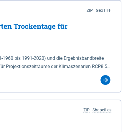
ZIP
GeoTIFF
rten Trockentage für
31-1960 bis 1991-2020) und die Ergebnisbandbreite
für Projektionszeiträume der Klimaszenarien RCP8.5
für die Zeiteinheiten: - yr: Kalenderjahr
r (Mai - Okt.) - hwi: Hydrologisches Winterhalbjahr
Klassifizierung der Rasterdaten mit Klassenname und
ZIP
Shapefiles