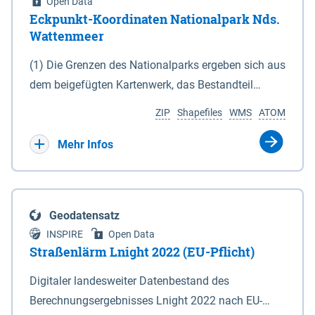
Open Data
Eckpunkt-Koordinaten Nationalpark Nds.
Wattenmeer
(1) Die Grenzen des Nationalparks ergeben sich aus
dem beigefügten Kartenwerk, das Bestandteil
dieses Gesetzes ist: 1. Digitale Topografische Karte
ZIP
Shapefiles
WMS
ATOM
(DTK) im Maßstab 1 : 100 000 (Anlage 2), 2.
verkleinerte Amtliche Karte 1 : 5 000 (AK5) im
Mehr Infos
Maßstab 1 : 10 000 (Anlage 3). Die geografischen
Koordinaten der Anlagen 2 und 3 sind im
geodätischen Referenzsystem WGS 84 sowie als
Geodatensatz
projizierte Koordinaten im Europäischen
INSPIRE
Open Data
Terrestrischen Referenzsystem 1989 (ETRS 89) mit
Straßenlärm Lnight 2022 (EU-Pflicht)
der Universalen Transversalen Mercator-Abbildung
Digitaler landesweiter Datenbestand des
bezogen auf die Zone 32 N (UTM 32N) dargestellt
Berechnungsergebnisses Lnight 2022 nach EU-
(Anlage 4); Gleiches gilt für die geografischen