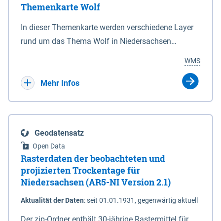
Themenkarte Wolf
mit Sperrvorrichtungen in Tidegewässern, die dem
Schutz eines Gebietes vor erhöhten Tiden, vor allem
In dieser Themenkarte werden verschiedene Layer
vor Sturmfluten, zu dienen bestimmt sind (§2 Abs.3
rund um das Thema Wolf in Niedersachsen
NDG). Ein Bauwerk der genannten Art erhält die
kombiniert dargestellt – darunter Nutztierrisse
WMS
Eigenschaft eines Sperrwerkes durch Widmung, die
sowie Status der bestehenden Wolfsterritorien im
die Deichbehörde durch Verordnung ausspricht.
laufenden Monitoringjahr.
Mehr Infos
Geodatensatz
Open Data
Rasterdaten der beobachteten und
projizierten Trockentage für
Niedersachsen (AR5-NI Version 2.1)
Aktualität der Daten
:
seit 01.01.1931, gegenwärtig aktuell
Der zip-Ordner enthält 30-jährige Rastermittel für