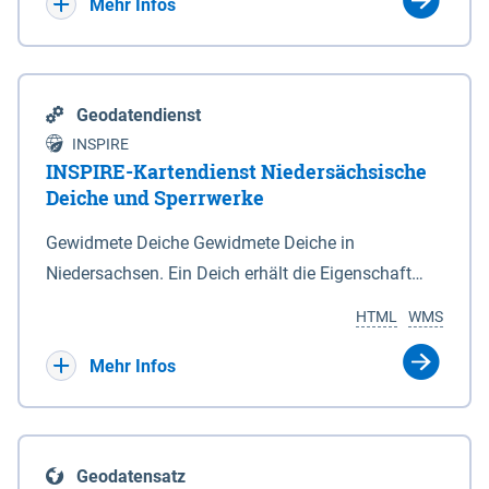
Bebauungsplänen keine neuen Flächen bzw.
Mehr Infos
Gebiete für Wohnnutzungen und besonders
lärmempfindliche Einrichtungen dargestellt oder
festgesetzt werden.
Geodatendienst
INSPIRE
INSPIRE-Kartendienst Niedersächsische
Deiche und Sperrwerke
Gewidmete Deiche Gewidmete Deiche in
Niedersachsen. Ein Deich erhält die Eigenschaft
eines Hauptdeiches, Hochwasserdeiches oder
HTML
WMS
Schutzdeiches durch Widmung, die die
Deichbehörde durch Verordnung ausspricht. Für
Mehr Infos
gewidmete Deiche gelten die Bestimmungen des
Niedersächsischen Deichgesetzes (NDG). Die
Widmung "2.Deichlinie" ist im Datenbestand nicht
Geodatensatz
enthalten. Sperrwerke Sperrwerke sind Bauwerke