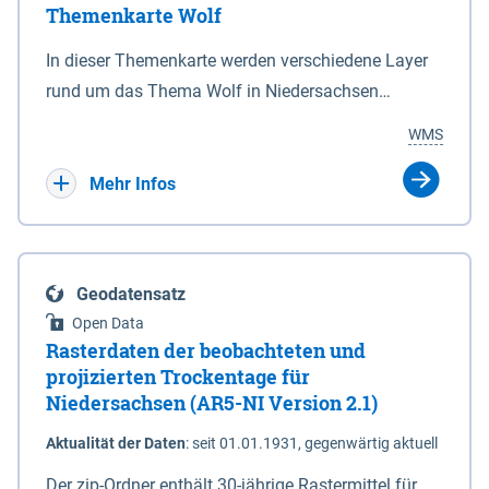
Themenkarte Wolf
mit Sperrvorrichtungen in Tidegewässern, die dem
Schutz eines Gebietes vor erhöhten Tiden, vor allem
In dieser Themenkarte werden verschiedene Layer
vor Sturmfluten, zu dienen bestimmt sind (§2 Abs.3
rund um das Thema Wolf in Niedersachsen
NDG). Ein Bauwerk der genannten Art erhält die
kombiniert dargestellt – darunter Nutztierrisse
WMS
Eigenschaft eines Sperrwerkes durch Widmung, die
sowie Status der bestehenden Wolfsterritorien im
die Deichbehörde durch Verordnung ausspricht.
laufenden Monitoringjahr.
Mehr Infos
Geodatensatz
Open Data
Rasterdaten der beobachteten und
projizierten Trockentage für
Niedersachsen (AR5-NI Version 2.1)
Aktualität der Daten
:
seit 01.01.1931, gegenwärtig aktuell
Der zip-Ordner enthält 30-jährige Rastermittel für