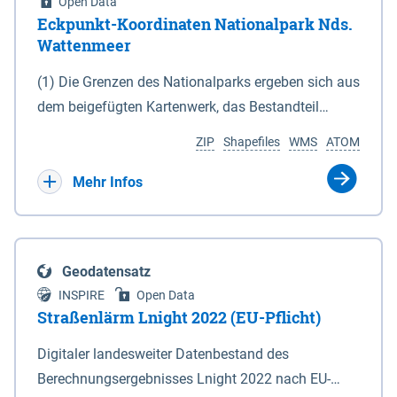
Open Data
Eckpunkt-Koordinaten Nationalpark Nds.
Wattenmeer
(1) Die Grenzen des Nationalparks ergeben sich aus
dem beigefügten Kartenwerk, das Bestandteil
dieses Gesetzes ist: 1. Digitale Topografische Karte
ZIP
Shapefiles
WMS
ATOM
(DTK) im Maßstab 1 : 100 000 (Anlage 2), 2.
verkleinerte Amtliche Karte 1 : 5 000 (AK5) im
Mehr Infos
Maßstab 1 : 10 000 (Anlage 3). Die geografischen
Koordinaten der Anlagen 2 und 3 sind im
geodätischen Referenzsystem WGS 84 sowie als
Geodatensatz
projizierte Koordinaten im Europäischen
INSPIRE
Open Data
Terrestrischen Referenzsystem 1989 (ETRS 89) mit
Straßenlärm Lnight 2022 (EU-Pflicht)
der Universalen Transversalen Mercator-Abbildung
Digitaler landesweiter Datenbestand des
bezogen auf die Zone 32 N (UTM 32N) dargestellt
Berechnungsergebnisses Lnight 2022 nach EU-
(Anlage 4); Gleiches gilt für die geografischen