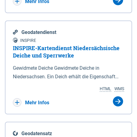
Bebauungsplänen keine neuen Flächen bzw.
Mehr Infos
Gebiete für Wohnnutzungen und besonders
lärmempfindliche Einrichtungen dargestellt oder
festgesetzt werden.
Geodatendienst
INSPIRE
INSPIRE-Kartendienst Niedersächsische
Deiche und Sperrwerke
Gewidmete Deiche Gewidmete Deiche in
Niedersachsen. Ein Deich erhält die Eigenschaft
eines Hauptdeiches, Hochwasserdeiches oder
HTML
WMS
Schutzdeiches durch Widmung, die die
Deichbehörde durch Verordnung ausspricht. Für
Mehr Infos
gewidmete Deiche gelten die Bestimmungen des
Niedersächsischen Deichgesetzes (NDG). Die
Widmung "2.Deichlinie" ist im Datenbestand nicht
Geodatensatz
enthalten. Sperrwerke Sperrwerke sind Bauwerke