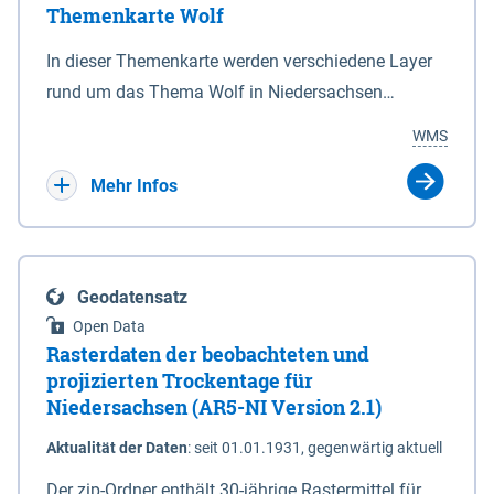
Themenkarte Wolf
mit Sperrvorrichtungen in Tidegewässern, die dem
Schutz eines Gebietes vor erhöhten Tiden, vor allem
In dieser Themenkarte werden verschiedene Layer
vor Sturmfluten, zu dienen bestimmt sind (§2 Abs.3
rund um das Thema Wolf in Niedersachsen
NDG). Ein Bauwerk der genannten Art erhält die
kombiniert dargestellt – darunter Nutztierrisse
WMS
Eigenschaft eines Sperrwerkes durch Widmung, die
sowie Status der bestehenden Wolfsterritorien im
die Deichbehörde durch Verordnung ausspricht.
laufenden Monitoringjahr.
Mehr Infos
Geodatensatz
Open Data
Rasterdaten der beobachteten und
projizierten Trockentage für
Niedersachsen (AR5-NI Version 2.1)
Aktualität der Daten
:
seit 01.01.1931, gegenwärtig aktuell
Der zip-Ordner enthält 30-jährige Rastermittel für