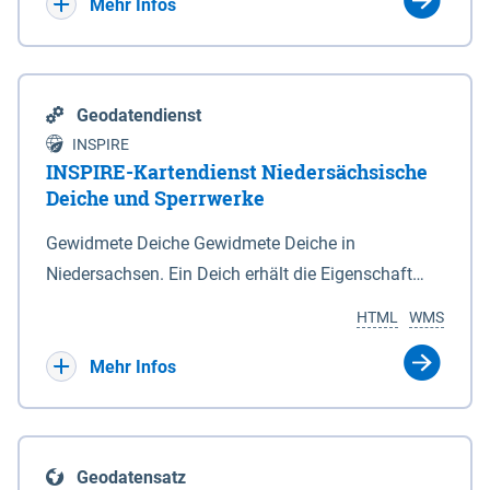
Bebauungsplänen keine neuen Flächen bzw.
Mehr Infos
Gebiete für Wohnnutzungen und besonders
lärmempfindliche Einrichtungen dargestellt oder
festgesetzt werden.
Geodatendienst
INSPIRE
INSPIRE-Kartendienst Niedersächsische
Deiche und Sperrwerke
Gewidmete Deiche Gewidmete Deiche in
Niedersachsen. Ein Deich erhält die Eigenschaft
eines Hauptdeiches, Hochwasserdeiches oder
HTML
WMS
Schutzdeiches durch Widmung, die die
Deichbehörde durch Verordnung ausspricht. Für
Mehr Infos
gewidmete Deiche gelten die Bestimmungen des
Niedersächsischen Deichgesetzes (NDG). Die
Widmung "2.Deichlinie" ist im Datenbestand nicht
Geodatensatz
enthalten. Sperrwerke Sperrwerke sind Bauwerke