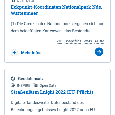
Open Data
Eckpunkt-Koordinaten Nationalpark Nds.
Wattenmeer
(1) Die Grenzen des Nationalparks ergeben sich aus
dem beigefügten Kartenwerk, das Bestandteil
dieses Gesetzes ist: 1. Digitale Topografische Karte
ZIP
Shapefiles
WMS
ATOM
(DTK) im Maßstab 1 : 100 000 (Anlage 2), 2.
verkleinerte Amtliche Karte 1 : 5 000 (AK5) im
Mehr Infos
Maßstab 1 : 10 000 (Anlage 3). Die geografischen
Koordinaten der Anlagen 2 und 3 sind im
geodätischen Referenzsystem WGS 84 sowie als
Geodatensatz
projizierte Koordinaten im Europäischen
INSPIRE
Open Data
Terrestrischen Referenzsystem 1989 (ETRS 89) mit
Straßenlärm Lnight 2022 (EU-Pflicht)
der Universalen Transversalen Mercator-Abbildung
Digitaler landesweiter Datenbestand des
bezogen auf die Zone 32 N (UTM 32N) dargestellt
Berechnungsergebnisses Lnight 2022 nach EU-
(Anlage 4); Gleiches gilt für die geografischen