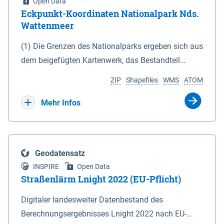
Open Data
Eckpunkt-Koordinaten Nationalpark Nds.
Wattenmeer
(1) Die Grenzen des Nationalparks ergeben sich aus
dem beigefügten Kartenwerk, das Bestandteil
dieses Gesetzes ist: 1. Digitale Topografische Karte
ZIP
Shapefiles
WMS
ATOM
(DTK) im Maßstab 1 : 100 000 (Anlage 2), 2.
verkleinerte Amtliche Karte 1 : 5 000 (AK5) im
Mehr Infos
Maßstab 1 : 10 000 (Anlage 3). Die geografischen
Koordinaten der Anlagen 2 und 3 sind im
geodätischen Referenzsystem WGS 84 sowie als
Geodatensatz
projizierte Koordinaten im Europäischen
INSPIRE
Open Data
Terrestrischen Referenzsystem 1989 (ETRS 89) mit
Straßenlärm Lnight 2022 (EU-Pflicht)
der Universalen Transversalen Mercator-Abbildung
Digitaler landesweiter Datenbestand des
bezogen auf die Zone 32 N (UTM 32N) dargestellt
Berechnungsergebnisses Lnight 2022 nach EU-
(Anlage 4); Gleiches gilt für die geografischen