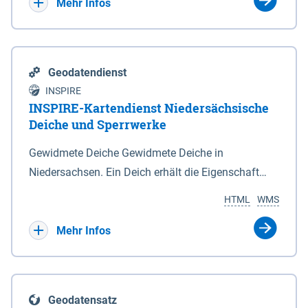
Bebauungsplänen keine neuen Flächen bzw.
Mehr Infos
Gebiete für Wohnnutzungen und besonders
lärmempfindliche Einrichtungen dargestellt oder
festgesetzt werden.
Geodatendienst
INSPIRE
INSPIRE-Kartendienst Niedersächsische
Deiche und Sperrwerke
Gewidmete Deiche Gewidmete Deiche in
Niedersachsen. Ein Deich erhält die Eigenschaft
eines Hauptdeiches, Hochwasserdeiches oder
HTML
WMS
Schutzdeiches durch Widmung, die die
Deichbehörde durch Verordnung ausspricht. Für
Mehr Infos
gewidmete Deiche gelten die Bestimmungen des
Niedersächsischen Deichgesetzes (NDG). Die
Widmung "2.Deichlinie" ist im Datenbestand nicht
Geodatensatz
enthalten. Sperrwerke Sperrwerke sind Bauwerke