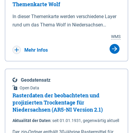
Themenkarte Wolf
mit Sperrvorrichtungen in Tidegewässern, die dem
Schutz eines Gebietes vor erhöhten Tiden, vor allem
In dieser Themenkarte werden verschiedene Layer
vor Sturmfluten, zu dienen bestimmt sind (§2 Abs.3
rund um das Thema Wolf in Niedersachsen
NDG). Ein Bauwerk der genannten Art erhält die
kombiniert dargestellt – darunter Nutztierrisse
WMS
Eigenschaft eines Sperrwerkes durch Widmung, die
sowie Status der bestehenden Wolfsterritorien im
die Deichbehörde durch Verordnung ausspricht.
laufenden Monitoringjahr.
Mehr Infos
Geodatensatz
Open Data
Rasterdaten der beobachteten und
projizierten Trockentage für
Niedersachsen (AR5-NI Version 2.1)
Aktualität der Daten
:
seit 01.01.1931, gegenwärtig aktuell
Der zip-Ordner enthält 30-jährige Rastermittel für