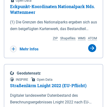
Open Data
Eckpunkt-Koordinaten Nationalpark Nds.
Wattenmeer
(1) Die Grenzen des Nationalparks ergeben sich aus
dem beigefügten Kartenwerk, das Bestandteil
dieses Gesetzes ist: 1. Digitale Topografische Karte
ZIP
Shapefiles
WMS
ATOM
(DTK) im Maßstab 1 : 100 000 (Anlage 2), 2.
verkleinerte Amtliche Karte 1 : 5 000 (AK5) im
Mehr Infos
Maßstab 1 : 10 000 (Anlage 3). Die geografischen
Koordinaten der Anlagen 2 und 3 sind im
geodätischen Referenzsystem WGS 84 sowie als
Geodatensatz
projizierte Koordinaten im Europäischen
INSPIRE
Open Data
Terrestrischen Referenzsystem 1989 (ETRS 89) mit
Straßenlärm Lnight 2022 (EU-Pflicht)
der Universalen Transversalen Mercator-Abbildung
Digitaler landesweiter Datenbestand des
bezogen auf die Zone 32 N (UTM 32N) dargestellt
Berechnungsergebnisses Lnight 2022 nach EU-
(Anlage 4); Gleiches gilt für die geografischen