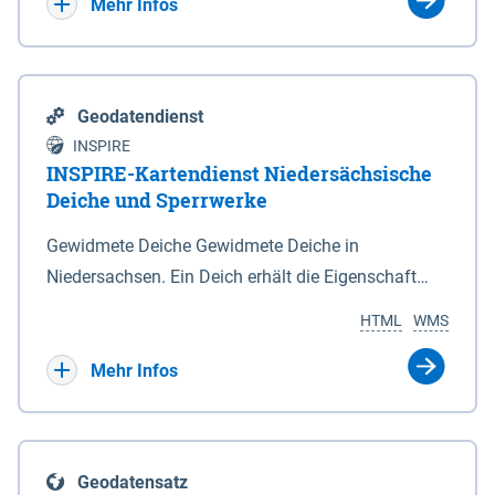
Bebauungsplänen keine neuen Flächen bzw.
Mehr Infos
Gebiete für Wohnnutzungen und besonders
lärmempfindliche Einrichtungen dargestellt oder
festgesetzt werden.
Geodatendienst
INSPIRE
INSPIRE-Kartendienst Niedersächsische
Deiche und Sperrwerke
Gewidmete Deiche Gewidmete Deiche in
Niedersachsen. Ein Deich erhält die Eigenschaft
eines Hauptdeiches, Hochwasserdeiches oder
HTML
WMS
Schutzdeiches durch Widmung, die die
Deichbehörde durch Verordnung ausspricht. Für
Mehr Infos
gewidmete Deiche gelten die Bestimmungen des
Niedersächsischen Deichgesetzes (NDG). Die
Widmung "2.Deichlinie" ist im Datenbestand nicht
Geodatensatz
enthalten. Sperrwerke Sperrwerke sind Bauwerke