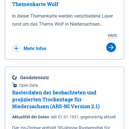
Themenkarte Wolf
mit Sperrvorrichtungen in Tidegewässern, die dem
Schutz eines Gebietes vor erhöhten Tiden, vor allem
In dieser Themenkarte werden verschiedene Layer
vor Sturmfluten, zu dienen bestimmt sind (§2 Abs.3
rund um das Thema Wolf in Niedersachsen
NDG). Ein Bauwerk der genannten Art erhält die
kombiniert dargestellt – darunter Nutztierrisse
WMS
Eigenschaft eines Sperrwerkes durch Widmung, die
sowie Status der bestehenden Wolfsterritorien im
die Deichbehörde durch Verordnung ausspricht.
laufenden Monitoringjahr.
Mehr Infos
Geodatensatz
Open Data
Rasterdaten der beobachteten und
projizierten Trockentage für
Niedersachsen (AR5-NI Version 2.1)
Aktualität der Daten
:
seit 01.01.1931, gegenwärtig aktuell
Der zip-Ordner enthält 30-jährige Rastermittel für