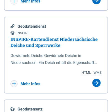
Bebauungsplänen keine neuen Flächen bzw.
Mehr Infos
Gebiete für Wohnnutzungen und besonders
lärmempfindliche Einrichtungen dargestellt oder
festgesetzt werden.
Geodatendienst
INSPIRE
INSPIRE-Kartendienst Niedersächsische
Deiche und Sperrwerke
Gewidmete Deiche Gewidmete Deiche in
Niedersachsen. Ein Deich erhält die Eigenschaft
eines Hauptdeiches, Hochwasserdeiches oder
HTML
WMS
Schutzdeiches durch Widmung, die die
Deichbehörde durch Verordnung ausspricht. Für
Mehr Infos
gewidmete Deiche gelten die Bestimmungen des
Niedersächsischen Deichgesetzes (NDG). Die
Widmung "2.Deichlinie" ist im Datenbestand nicht
Geodatensatz
enthalten. Sperrwerke Sperrwerke sind Bauwerke