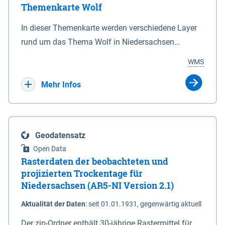
Themenkarte Wolf
mit Sperrvorrichtungen in Tidegewässern, die dem
Schutz eines Gebietes vor erhöhten Tiden, vor allem
In dieser Themenkarte werden verschiedene Layer
vor Sturmfluten, zu dienen bestimmt sind (§2 Abs.3
rund um das Thema Wolf in Niedersachsen
NDG). Ein Bauwerk der genannten Art erhält die
kombiniert dargestellt – darunter Nutztierrisse
WMS
Eigenschaft eines Sperrwerkes durch Widmung, die
sowie Status der bestehenden Wolfsterritorien im
die Deichbehörde durch Verordnung ausspricht.
laufenden Monitoringjahr.
Mehr Infos
Geodatensatz
Open Data
Rasterdaten der beobachteten und
projizierten Trockentage für
Niedersachsen (AR5-NI Version 2.1)
Aktualität der Daten
:
seit 01.01.1931, gegenwärtig aktuell
Der zip-Ordner enthält 30-jährige Rastermittel für