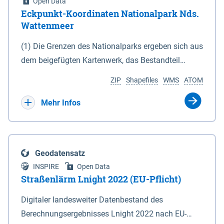
Open Data
Eckpunkt-Koordinaten Nationalpark Nds.
Wattenmeer
(1) Die Grenzen des Nationalparks ergeben sich aus
dem beigefügten Kartenwerk, das Bestandteil
dieses Gesetzes ist: 1. Digitale Topografische Karte
ZIP
Shapefiles
WMS
ATOM
(DTK) im Maßstab 1 : 100 000 (Anlage 2), 2.
verkleinerte Amtliche Karte 1 : 5 000 (AK5) im
Mehr Infos
Maßstab 1 : 10 000 (Anlage 3). Die geografischen
Koordinaten der Anlagen 2 und 3 sind im
geodätischen Referenzsystem WGS 84 sowie als
Geodatensatz
projizierte Koordinaten im Europäischen
INSPIRE
Open Data
Terrestrischen Referenzsystem 1989 (ETRS 89) mit
Straßenlärm Lnight 2022 (EU-Pflicht)
der Universalen Transversalen Mercator-Abbildung
Digitaler landesweiter Datenbestand des
bezogen auf die Zone 32 N (UTM 32N) dargestellt
Berechnungsergebnisses Lnight 2022 nach EU-
(Anlage 4); Gleiches gilt für die geografischen