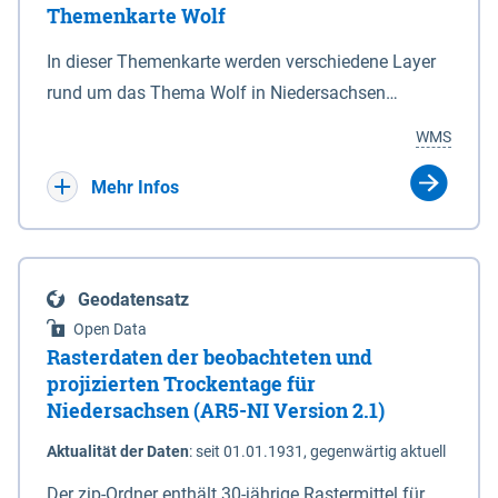
Themenkarte Wolf
mit Sperrvorrichtungen in Tidegewässern, die dem
Schutz eines Gebietes vor erhöhten Tiden, vor allem
In dieser Themenkarte werden verschiedene Layer
vor Sturmfluten, zu dienen bestimmt sind (§2 Abs.3
rund um das Thema Wolf in Niedersachsen
NDG). Ein Bauwerk der genannten Art erhält die
kombiniert dargestellt – darunter Nutztierrisse
WMS
Eigenschaft eines Sperrwerkes durch Widmung, die
sowie Status der bestehenden Wolfsterritorien im
die Deichbehörde durch Verordnung ausspricht.
laufenden Monitoringjahr.
Mehr Infos
Geodatensatz
Open Data
Rasterdaten der beobachteten und
projizierten Trockentage für
Niedersachsen (AR5-NI Version 2.1)
Aktualität der Daten
:
seit 01.01.1931, gegenwärtig aktuell
Der zip-Ordner enthält 30-jährige Rastermittel für