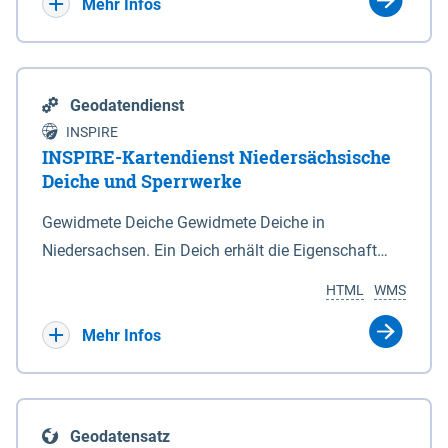
Bebauungsplänen keine neuen Flächen bzw.
Mehr Infos
Gebiete für Wohnnutzungen und besonders
lärmempfindliche Einrichtungen dargestellt oder
festgesetzt werden.
Geodatendienst
INSPIRE
INSPIRE-Kartendienst Niedersächsische
Deiche und Sperrwerke
Gewidmete Deiche Gewidmete Deiche in
Niedersachsen. Ein Deich erhält die Eigenschaft
eines Hauptdeiches, Hochwasserdeiches oder
HTML
WMS
Schutzdeiches durch Widmung, die die
Deichbehörde durch Verordnung ausspricht. Für
Mehr Infos
gewidmete Deiche gelten die Bestimmungen des
Niedersächsischen Deichgesetzes (NDG). Die
Widmung "2.Deichlinie" ist im Datenbestand nicht
Geodatensatz
enthalten. Sperrwerke Sperrwerke sind Bauwerke