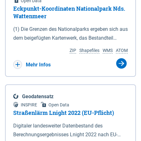
Open Data
Eckpunkt-Koordinaten Nationalpark Nds.
Wattenmeer
(1) Die Grenzen des Nationalparks ergeben sich aus
dem beigefügten Kartenwerk, das Bestandteil
dieses Gesetzes ist: 1. Digitale Topografische Karte
ZIP
Shapefiles
WMS
ATOM
(DTK) im Maßstab 1 : 100 000 (Anlage 2), 2.
verkleinerte Amtliche Karte 1 : 5 000 (AK5) im
Mehr Infos
Maßstab 1 : 10 000 (Anlage 3). Die geografischen
Koordinaten der Anlagen 2 und 3 sind im
geodätischen Referenzsystem WGS 84 sowie als
Geodatensatz
projizierte Koordinaten im Europäischen
INSPIRE
Open Data
Terrestrischen Referenzsystem 1989 (ETRS 89) mit
Straßenlärm Lnight 2022 (EU-Pflicht)
der Universalen Transversalen Mercator-Abbildung
Digitaler landesweiter Datenbestand des
bezogen auf die Zone 32 N (UTM 32N) dargestellt
Berechnungsergebnisses Lnight 2022 nach EU-
(Anlage 4); Gleiches gilt für die geografischen