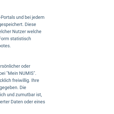
-Portals und bei jedem
gespeichert. Diese
elcher Nutzer welche
Form statistisch
botes.
rsönlicher oder
 bei "Mein NUMIS".
ich freiwillig. Ihre
rgegeben. Die
ich und zumutbar ist,
rter Daten oder eines