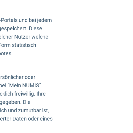
-Portals und bei jedem
gespeichert. Diese
elcher Nutzer welche
Form statistisch
botes.
rsönlicher oder
 bei "Mein NUMIS".
ich freiwillig. Ihre
rgegeben. Die
ich und zumutbar ist,
rter Daten oder eines