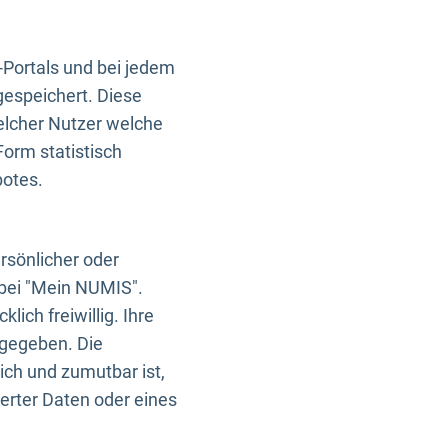
-Portals und bei jedem
gespeichert. Diese
elcher Nutzer welche
Form statistisch
botes.
rsönlicher oder
 bei "Mein NUMIS".
ich freiwillig. Ihre
rgegeben. Die
ich und zumutbar ist,
rter Daten oder eines