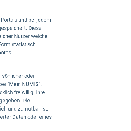
-Portals und bei jedem
gespeichert. Diese
elcher Nutzer welche
Form statistisch
botes.
rsönlicher oder
 bei "Mein NUMIS".
ich freiwillig. Ihre
rgegeben. Die
ich und zumutbar ist,
rter Daten oder eines