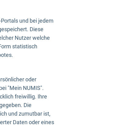
-Portals und bei jedem
gespeichert. Diese
elcher Nutzer welche
Form statistisch
botes.
rsönlicher oder
 bei "Mein NUMIS".
ich freiwillig. Ihre
rgegeben. Die
ich und zumutbar ist,
rter Daten oder eines