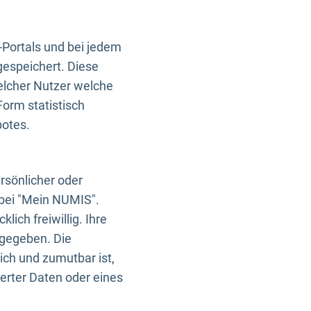
-Portals und bei jedem
gespeichert. Diese
elcher Nutzer welche
Form statistisch
botes.
rsönlicher oder
 bei "Mein NUMIS".
ich freiwillig. Ihre
rgegeben. Die
ich und zumutbar ist,
rter Daten oder eines