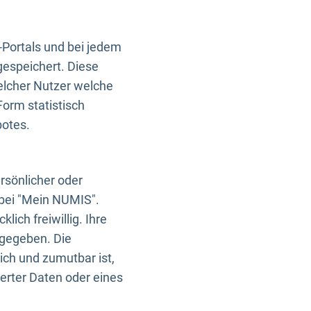
-Portals und bei jedem
gespeichert. Diese
elcher Nutzer welche
Form statistisch
botes.
rsönlicher oder
 bei "Mein NUMIS".
ich freiwillig. Ihre
rgegeben. Die
ich und zumutbar ist,
rter Daten oder eines