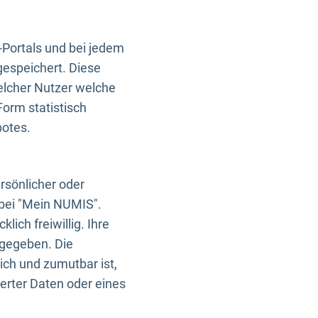
-Portals und bei jedem
gespeichert. Diese
elcher Nutzer welche
Form statistisch
botes.
rsönlicher oder
 bei "Mein NUMIS".
ich freiwillig. Ihre
rgegeben. Die
ich und zumutbar ist,
rter Daten oder eines