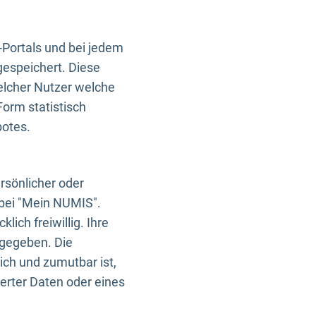
-Portals und bei jedem
gespeichert. Diese
elcher Nutzer welche
Form statistisch
botes.
rsönlicher oder
 bei "Mein NUMIS".
ich freiwillig. Ihre
rgegeben. Die
ich und zumutbar ist,
rter Daten oder eines