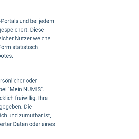
-Portals und bei jedem
gespeichert. Diese
elcher Nutzer welche
Form statistisch
botes.
rsönlicher oder
 bei "Mein NUMIS".
ich freiwillig. Ihre
rgegeben. Die
ich und zumutbar ist,
rter Daten oder eines