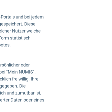
-Portals und bei jedem
gespeichert. Diese
elcher Nutzer welche
Form statistisch
botes.
rsönlicher oder
 bei "Mein NUMIS".
ich freiwillig. Ihre
rgegeben. Die
ich und zumutbar ist,
rter Daten oder eines