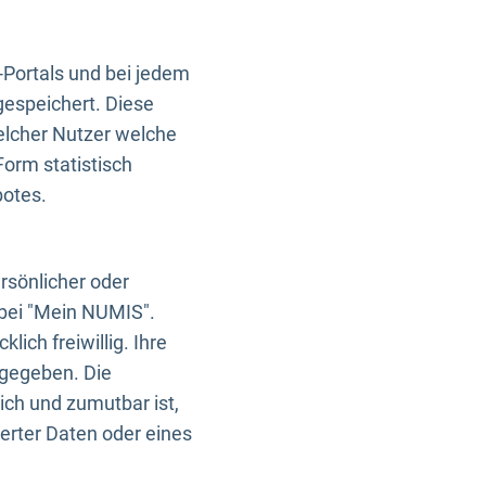
-Portals und bei jedem
gespeichert. Diese
elcher Nutzer welche
Form statistisch
botes.
rsönlicher oder
 bei "Mein NUMIS".
ich freiwillig. Ihre
rgegeben. Die
ich und zumutbar ist,
rter Daten oder eines