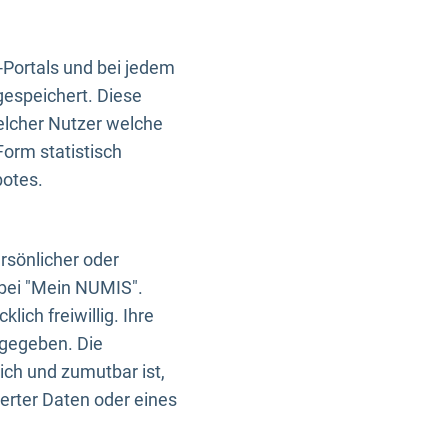
-Portals und bei jedem
gespeichert. Diese
elcher Nutzer welche
Form statistisch
botes.
rsönlicher oder
 bei "Mein NUMIS".
ich freiwillig. Ihre
rgegeben. Die
ich und zumutbar ist,
rter Daten oder eines