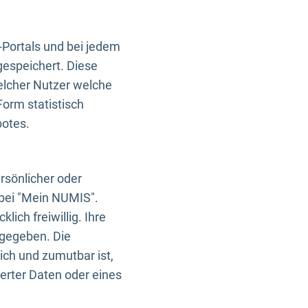
-Portals und bei jedem
gespeichert. Diese
elcher Nutzer welche
Form statistisch
botes.
rsönlicher oder
 bei "Mein NUMIS".
ich freiwillig. Ihre
rgegeben. Die
ich und zumutbar ist,
rter Daten oder eines