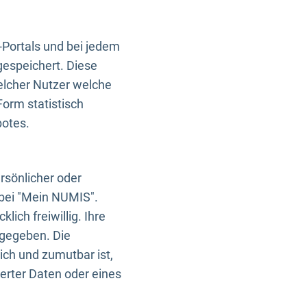
-Portals und bei jedem
gespeichert. Diese
elcher Nutzer welche
Form statistisch
botes.
rsönlicher oder
 bei "Mein NUMIS".
ich freiwillig. Ihre
rgegeben. Die
ich und zumutbar ist,
rter Daten oder eines