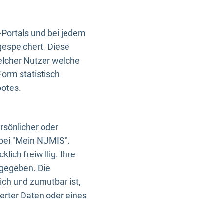
-Portals und bei jedem
gespeichert. Diese
elcher Nutzer welche
Form statistisch
botes.
rsönlicher oder
 bei "Mein NUMIS".
ich freiwillig. Ihre
rgegeben. Die
ich und zumutbar ist,
rter Daten oder eines