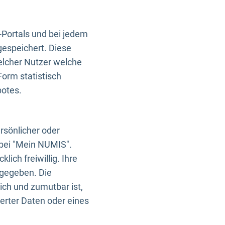
-Portals und bei jedem
gespeichert. Diese
elcher Nutzer welche
Form statistisch
botes.
rsönlicher oder
 bei "Mein NUMIS".
ich freiwillig. Ihre
rgegeben. Die
ich und zumutbar ist,
rter Daten oder eines