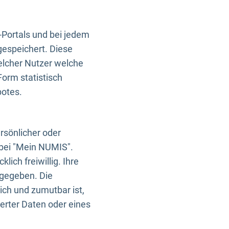
-Portals und bei jedem
gespeichert. Diese
elcher Nutzer welche
Form statistisch
botes.
rsönlicher oder
 bei "Mein NUMIS".
ich freiwillig. Ihre
rgegeben. Die
ich und zumutbar ist,
rter Daten oder eines