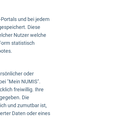
-Portals und bei jedem
gespeichert. Diese
elcher Nutzer welche
Form statistisch
botes.
rsönlicher oder
 bei "Mein NUMIS".
ich freiwillig. Ihre
rgegeben. Die
ich und zumutbar ist,
rter Daten oder eines