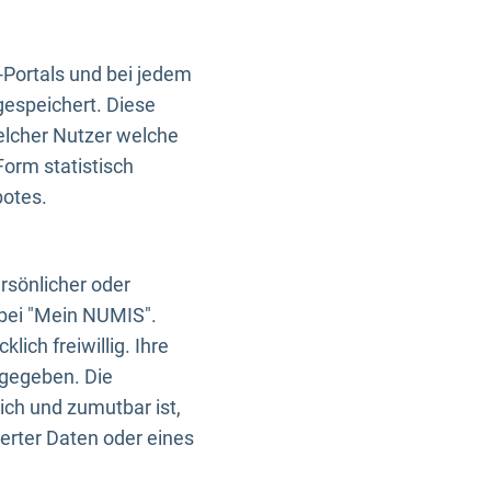
-Portals und bei jedem
gespeichert. Diese
elcher Nutzer welche
Form statistisch
botes.
rsönlicher oder
 bei "Mein NUMIS".
ich freiwillig. Ihre
rgegeben. Die
ich und zumutbar ist,
rter Daten oder eines