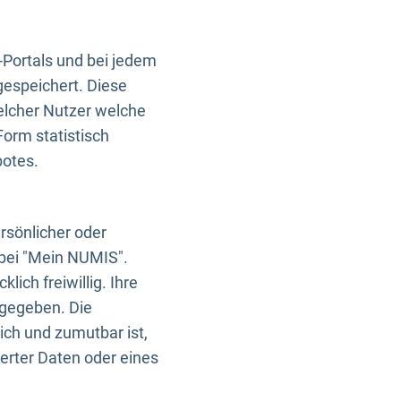
-Portals und bei jedem
gespeichert. Diese
elcher Nutzer welche
Form statistisch
botes.
rsönlicher oder
 bei "Mein NUMIS".
ich freiwillig. Ihre
rgegeben. Die
ich und zumutbar ist,
rter Daten oder eines