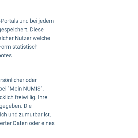
-Portals und bei jedem
gespeichert. Diese
elcher Nutzer welche
Form statistisch
botes.
rsönlicher oder
 bei "Mein NUMIS".
ich freiwillig. Ihre
rgegeben. Die
ich und zumutbar ist,
rter Daten oder eines