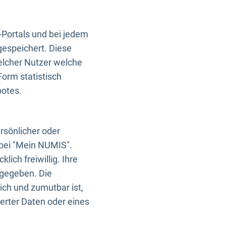
-Portals und bei jedem
gespeichert. Diese
elcher Nutzer welche
Form statistisch
botes.
rsönlicher oder
 bei "Mein NUMIS".
ich freiwillig. Ihre
rgegeben. Die
ich und zumutbar ist,
rter Daten oder eines