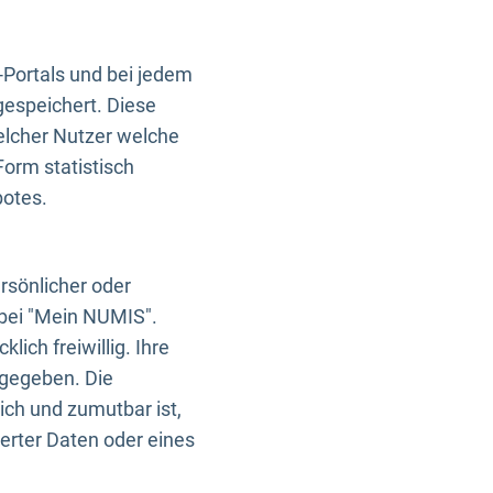
-Portals und bei jedem
gespeichert. Diese
elcher Nutzer welche
Form statistisch
botes.
rsönlicher oder
 bei "Mein NUMIS".
ich freiwillig. Ihre
rgegeben. Die
ich und zumutbar ist,
rter Daten oder eines