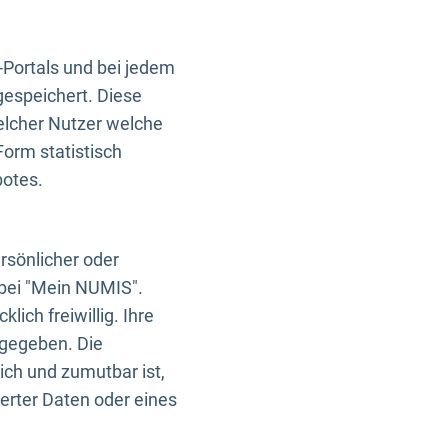
-Portals und bei jedem
gespeichert. Diese
elcher Nutzer welche
Form statistisch
botes.
rsönlicher oder
 bei "Mein NUMIS".
ich freiwillig. Ihre
rgegeben. Die
ich und zumutbar ist,
rter Daten oder eines