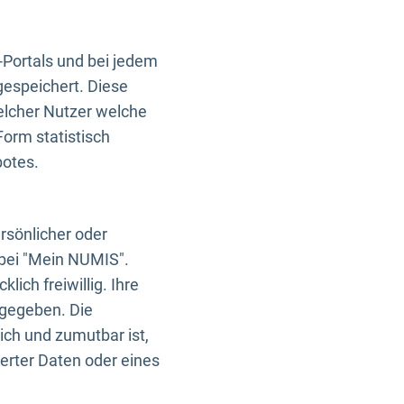
-Portals und bei jedem
gespeichert. Diese
elcher Nutzer welche
Form statistisch
botes.
rsönlicher oder
 bei "Mein NUMIS".
ich freiwillig. Ihre
rgegeben. Die
ich und zumutbar ist,
rter Daten oder eines