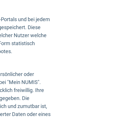
-Portals und bei jedem
gespeichert. Diese
elcher Nutzer welche
Form statistisch
botes.
rsönlicher oder
 bei "Mein NUMIS".
ich freiwillig. Ihre
rgegeben. Die
ich und zumutbar ist,
rter Daten oder eines